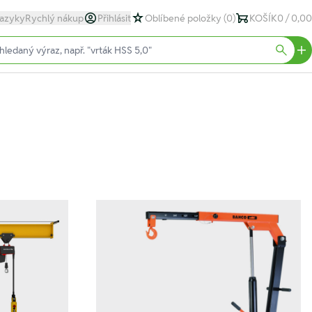
azyky
Rychlý nákup
Přihlásit
Oblíbené položky
(0)
KOŠÍK
0 / 0,00
text)
Searc