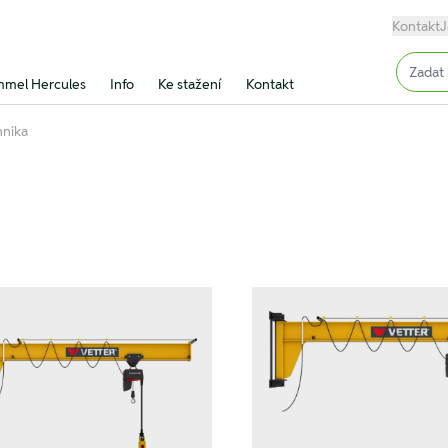
Kontakt
J
Input (
mel Hercules
Info
Ke stažení
Kontakt
hnika