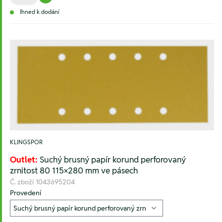
Ihned k dodání
KLINGSPOR
Outlet:
Suchý brusný papír korund perforovaný
zrnitost 80 115×280 mm ve pásech
Č. zboží
1043695204
Provedení