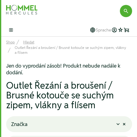
Hommel Hercules
Sprache
Open main menu
Shop
Hledat
Outlet Řezání a broušení / Brusné kotouče se suchým zipem, vlákny
a flísem
Jen do vyprodání zásob! Produkt nebude nadále k
dodání.
Outlet Řezání a broušení /
Brusné kotouče se suchým
zipem, vlákny a flísem
Značka