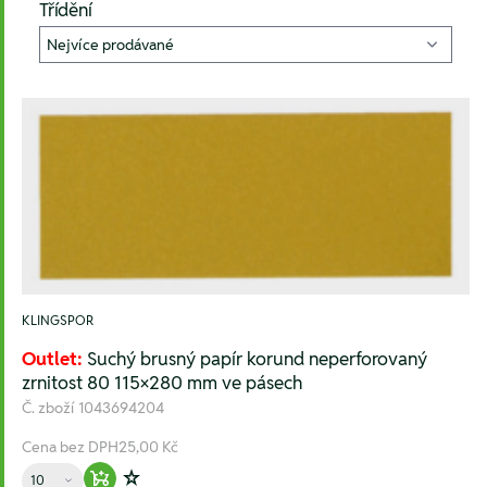
Třídění
KLINGSPOR
Outlet:
Suchý brusný papír korund neperforovaný
zrnitost 80 115×280 mm ve pásech
Č. zboží
1043694204
Cena bez DPH
25,00 Kč
Množství
Warenkorb hinzufügen
Zur Wunschliste hinzufügen