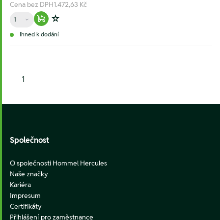
Cena bez DPH
1.472,63 Kč
Množství
Warenkorb hinzufügen
Zur Wunschliste hinzufügen
Ihned k dodání
1
Footer
Společnost
O společnosti Hommel Hercules
Naše značky
Kariéra
Impresum
Certifikáty
Přihlášení pro zaměstnance