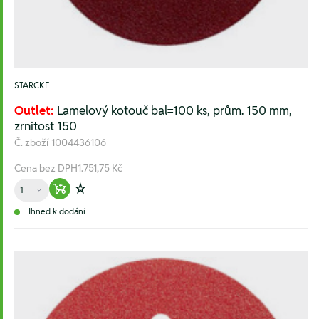
STARCKE
Outlet:
Lamelový kotouč bal=100 ks, prům. 150 mm,
zrnitost 150
Č. zboží
1004436106
Cena bez DPH
1.751,75 Kč
Množství
Warenkorb hinzufügen
Zur Wunschliste hinzufügen
Ihned k dodání