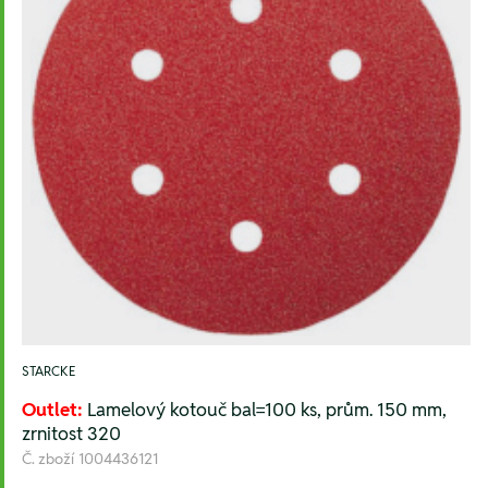
STARCKE
Outlet:
Lamelový kotouč bal=100 ks, prům. 150 mm,
zrnitost 320
Č. zboží
1004436121