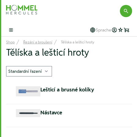
Hommel Hercules
Sprache
Open main menu
Shop
Řezání a broušení
Tělíska a lešticí hroty
Tělíska a lešticí hroty
Lešticí a brusné kolíky
Nástavce