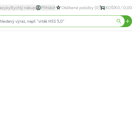
azyky
Rychlý nákup
Přihlásit
Oblíbené položky
(0)
KOŠÍK
0 / 0,00
text)
Searc