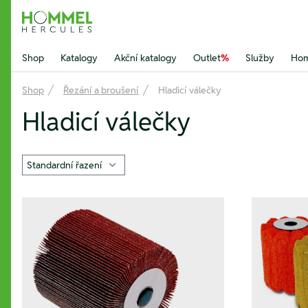
Hommel Hercules
Shop
Katalogy
Akční katalogy
Outlet
%
Služby
Hom
Shop
Řezání a broušení
Hladicí válečky
Hladicí válečky