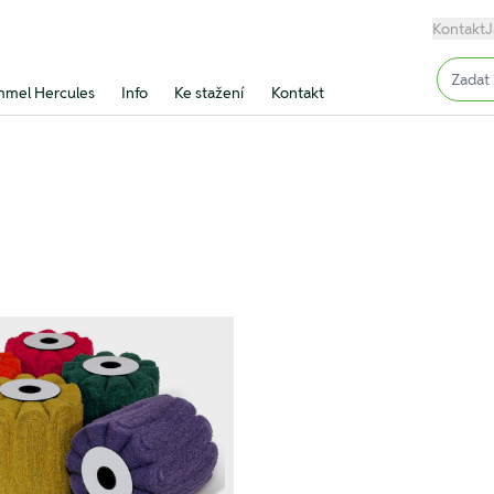
Kontakt
J
Input (
mel Hercules
Info
Ke stažení
Kontakt