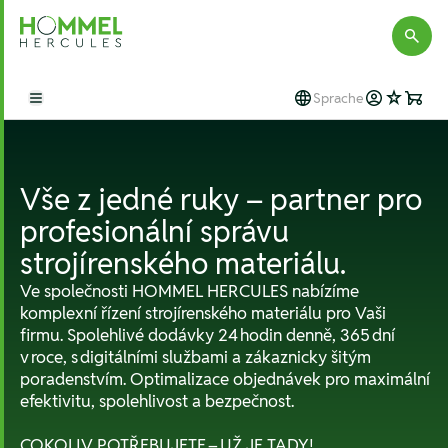
Hommel Hercules
Sprache
Open main menu
Vše z jedné ruky – partner pro
profesionální správu
strojírenského materiálu.
Ve společnosti HOMMEL HERCULES nabízíme
komplexní řízení strojírenského materiálu pro Vaši
firmu. Spolehlivé dodávky 24 hodin denně, 365 dní
v roce, s digitálními službami a zákaznicky šitým
poradenstvím. Optimalizace objednávek pro maximální
efektivitu, spolehlivost a bezpečnost.
COKOLIV POTŘEBUJETE – UŽ JE TADY!