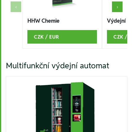
‹
›
HHW Chemie
Výdejní a
CZK / EUR
CZK / 
Multifunkční výdejní automat