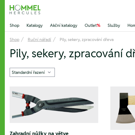
Hommel Hercules
Shop
Katalogy
Akční katalogy
Outlet
%
Služby
Hom
Shop
Ruční nářadí
Pily, sekery, zpracování dřeva
Pily, sekery, zpracování d
Zahradní nůžky na větve