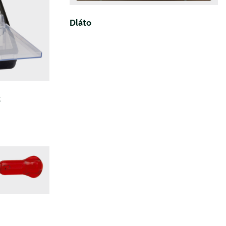
Dláto
k