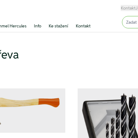
Kontakt
J
Input (
mel Hercules
Info
Ke stažení
Kontakt
řeva