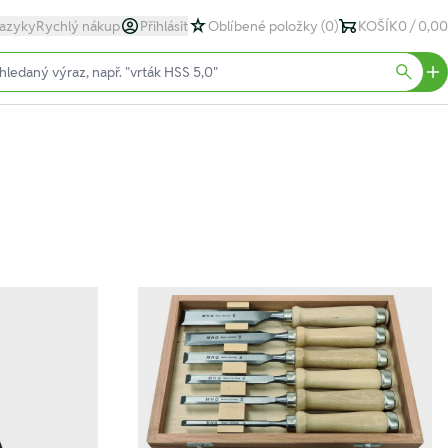
azyky
Rychlý nákup
Přihlásit
Oblíbené položky
(0)
KOŠÍK
0 / 0,00
text)
Searc