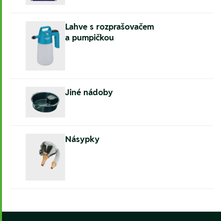
Lahve s rozprašovačem
a pumpičkou
Jiné nádoby
Násypky
Footer