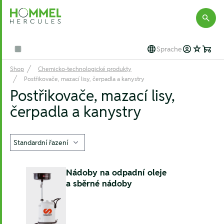
Hommel Hercules
Sprache
Open main menu
Shop
Chemicko-technologické produkty
Postřikovače, mazací lisy, čerpadla a kanystry
Postřikovače, mazací lisy,
čerpadla a kanystry
Nádoby na odpadní oleje
a sběrné nádoby