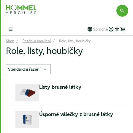
Hommel Hercules
Sprache
Open main menu
Shop
Řezání a broušení
Role, listy, houbičky
Role, listy, houbičky
Listy brusné látky
Úsporné válečky z brusné látky