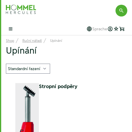
Hommel Hercules
Sprache
Open main menu
Shop
Ruční nářadí
Upínání
Upínání
Stropní podpěry