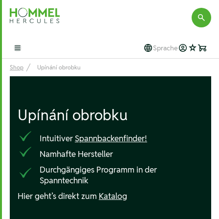
Hommel Hercules
Sprache
Open main menu
Shop
Upínání obrobku
Upínání obrobku
Intuitiver
Spannbackenfinder!
Namhafte Hersteller
Durchgängiges Programm in der
Spanntechnik
Hier geht’s direkt zum
Katalog