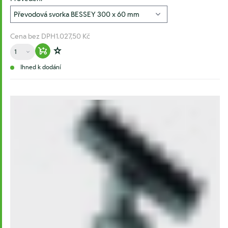
Cena bez DPH
1.027,50 Kč
Množství
Warenkorb hinzufügen
Zur Wunschliste hinzufügen
Ihned k dodání