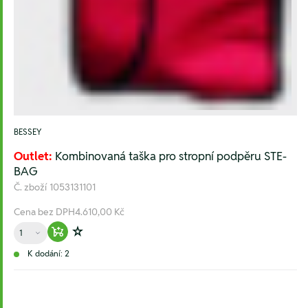
BESSEY
Outlet:
Kombinovaná taška pro stropní podpěru STE-
BAG
Č. zboží
1053131101
Cena bez DPH
4.610,00 Kč
Množství
Warenkorb hinzufügen
Zur Wunschliste hinzufügen
K dodání: 2