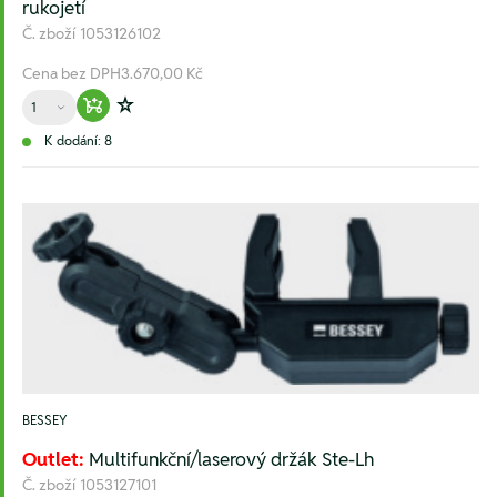
rukojetí
Č. zboží
1053126102
Cena bez DPH
3.670,00 Kč
Množství
Warenkorb hinzufügen
Zur Wunschliste hinzufügen
K dodání: 8
BESSEY
Outlet:
Multifunkční/laserový držák Ste-Lh
Č. zboží
1053127101