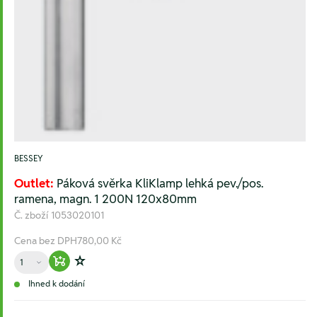
BESSEY
Outlet:
Páková svěrka KliKlamp lehká pev./pos.
ramena, magn. 1 200N 120x80mm
Č. zboží
1053020101
Cena bez DPH
780,00 Kč
Množství
Warenkorb hinzufügen
Zur Wunschliste hinzufügen
Ihned k dodání