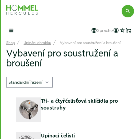
Hommel Hercules
Sprache
Open main menu
Shop
Upínání obrobku
Vybavení pro soustružení a broušení
Vybavení pro soustružení a
broušení
Tří- a čtyřčelisťová sklíčidla pro
soustruhy
Upínací čelisti