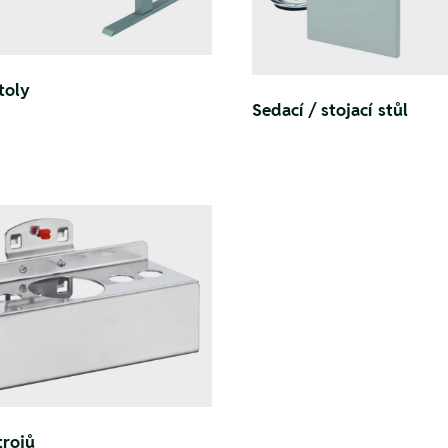
toly
Sedací / stojací stůl
trojů