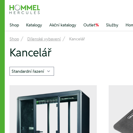
Hommel Hercules
Shop
Katalogy
Akční katalogy
Outlet
%
Služby
Hom
Shop
Dílenské vybavení
Kancelář
Kancelář