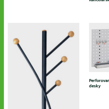
Perforova
desky