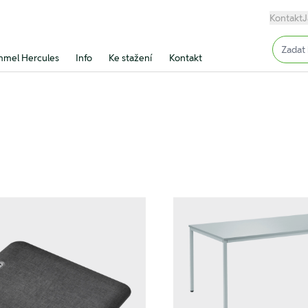
Kontakt
J
Input (
mel Hercules
Info
Ke stažení
Kontakt