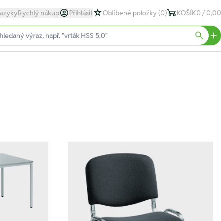
azyky
Rychlý nákup
Přihlásit
Oblíbené položky
(0)
KOŠÍK
0 / 0,00
text)
Searc