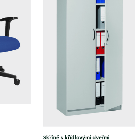
Skříně s křídlovými dveřmi