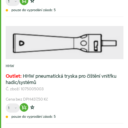
Warenkorb hinzufügen
Zur Wunschliste hinzufügen
pouze do vyprodání zásob: 5
HHW
Outlet:
HHW pneumatická tryska pro čištění vnitřku
hadic/systémů
Č. zboží
1075005003
Cena bez DPH
437,50 Kč
Množství
Warenkorb hinzufügen
Zur Wunschliste hinzufügen
pouze do vyprodání zásob: 5