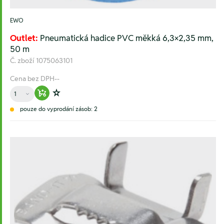
EWO
Outlet:
Pneumatická hadice PVC měkká 6,3×2,35 mm,
50 m
Č. zboží
1075063101
Cena bez DPH
--
Množství
Warenkorb hinzufügen
Zur Wunschliste hinzufügen
pouze do vyprodání zásob: 2