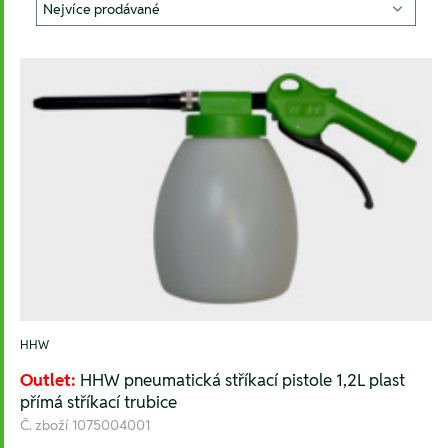
HHW
Outlet:
HHW pneumatická stříkací pistole 1,2L plast
přímá stříkací trubice
Č. zboží
1075004001