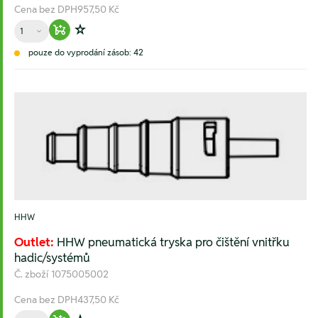
Cena bez DPH
957,50 Kč
Množství
Warenkorb hinzufügen
Zur Wunschliste hinzufügen
pouze do vyprodání zásob: 42
HHW
Outlet:
HHW pneumatická tryska pro čištění vnitřku
hadic/systémů
Č. zboží
1075005002
Cena bez DPH
437,50 Kč
Množství