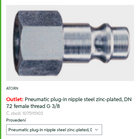
ATORN
Outlet:
Pneumatic plug-in nipple steel zinc-plated, DN
7.2 female thread G 3/8
Č. zboží
1075115102
Provedení