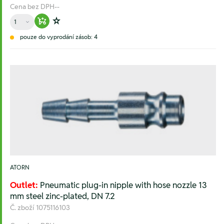
Cena bez DPH
--
Množství
Warenkorb hinzufügen
Zur Wunschliste hinzufügen
pouze do vyprodání zásob: 4
ATORN
Outlet:
Pneumatic plug-in nipple with hose nozzle 13
mm steel zinc-plated, DN 7.2
Č. zboží
1075116103