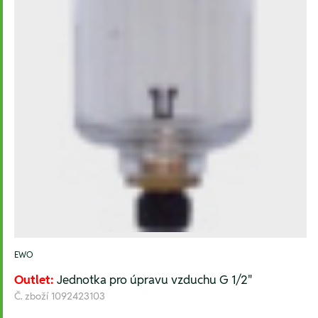
EWO
Outlet:
Jednotka pro úpravu vzduchu G 1/2"
Č. zboží
1092423103