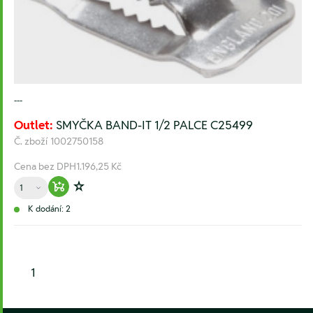
---
Outlet:
SMYČKA BAND-IT 1/2 PALCE C25499
Č. zboží
1002750158
Cena bez DPH
1.196,25 Kč
Množství
Warenkorb hinzufügen
Zur Wunschliste hinzufügen
K dodání: 2
1