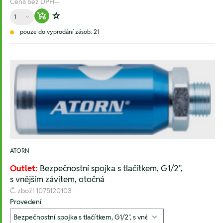
Cena bez DPH
--
Množství
Warenkorb hinzufügen
Zur Wunschliste hinzufügen
pouze do vyprodání zásob: 21
ATORN
Outlet:
Bezpečnostní spojka s tlačítkem, G1/2",
s vnějším závitem, otočná
Č. zboží
1075120103
Provedení