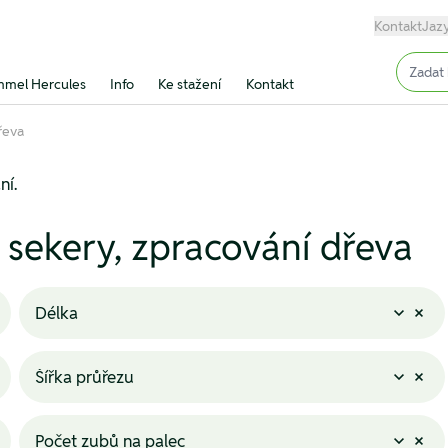
Kontakt
Jaz
Input (
mel Hercules
Info
Ke stažení
Kontakt
dřeva
ní.
, sekery, zpracování dřeva
Délka
Šířka průřezu
Počet zubů na palec