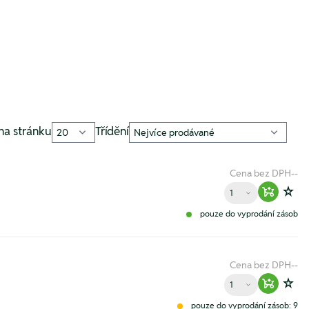
na stránku
Třídění
Cena bez DPH
--
Množství
Warenko
Zur
pouze do vyprodání zásob
Cena bez DPH
--
Množství
Warenko
Zur
pouze do vyprodání zásob: 9