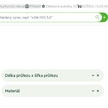
yky
Rychlý nákup
Přihlásit
Oblíbené položky
(0)
KOŠÍK
0 / 0,00 Kč
text)
Searc
Délka průřezu x šířka průřezu
Materiál