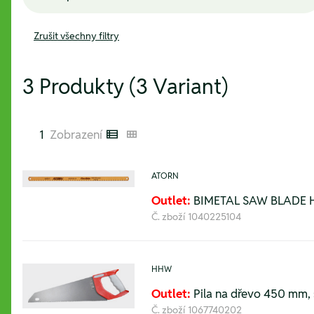
Zrušit všechny filtry
3 Produkty (3 Variant)
1
Zobrazení
Listenansicht
Kachelansicht
ATORN
Outlet:
BIMETAL SAW BLADE H
Č. zboží
1040225104
HHW
Outlet:
Pila na dřevo 450 mm, 
Č. zboží
1067740202