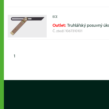
ECE
Outlet:
Truhlářský posuvný úko
Č. zboží
1067310101
1
Footer