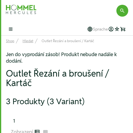
Hommel Hercules
Sprache
Open main menu
Shop
Hledat
Outlet Řezání a broušení / Kartáč
Jen do vyprodání zásob! Produkt nebude nadále k
dodání.
Outlet Řezání a broušení /
Kartáč
3 Produkty (3 Variant)
1
Zobrazení