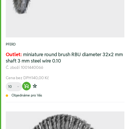
PFERD
Outlet:
miniature round brush RBU diameter 32x2 mm
shaft 3 mm steel wire 0.10
Č. zboží
1001440066
Cena bez DPH
140,00 Kč
Množství
Warenkorb hinzufügen
Zur Wunschliste hinzufügen
Objednáme pro Vás