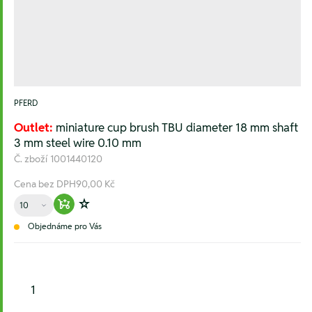
PFERD
Outlet:
miniature cup brush TBU diameter 18 mm shaft
3 mm steel wire 0.10 mm
Č. zboží
1001440120
Cena bez DPH
90,00 Kč
Množství
Warenkorb hinzufügen
Zur Wunschliste hinzufügen
Objednáme pro Vás
1