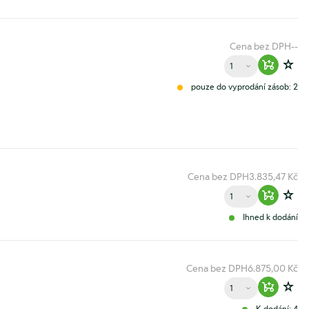
Cena bez DPH
--
Množství
Warenko
Zur
pouze do vyprodání zásob: 2
Cena bez DPH
3.835,47 Kč
Množství
Warenko
Zur
Ihned k dodání
Cena bez DPH
6.875,00 Kč
Množství
Warenko
Zur
K dodání: 4