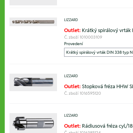
LIZZARD
Outlet:
Krátký spirálový vrták
Č. zboží
1010003109
Provedení
LIZZARD
Outlet:
Stopková fréza HHW SK
Č. zboží
1016595120
LIZZARD
Outlet:
Rádiusová fréza cyl./18
Č. zboží
1016385124