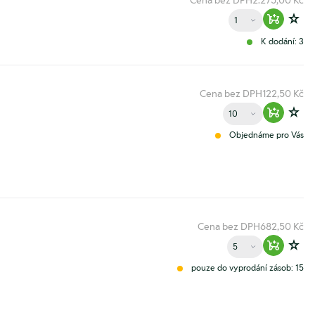
Cena bez DPH
2.275,00 Kč
Množství
Warenko
Zur
K dodání: 3
Cena bez DPH
122,50 Kč
Množství
Warenko
Zur
Objednáme pro Vás
Cena bez DPH
682,50 Kč
Množství
Warenko
Zur
pouze do vyprodání zásob: 15