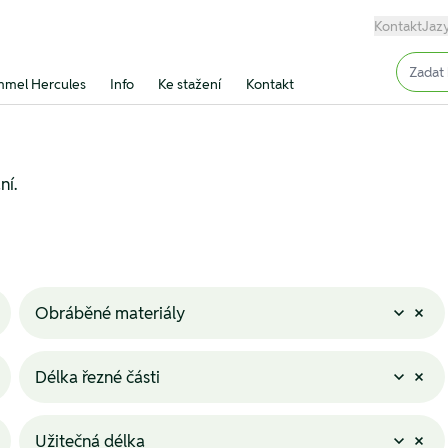
Kontakt
Jaz
Input (
mel Hercules
Info
Ke stažení
Kontakt
ní.
Obráběné materiály
Délka řezné části
Užitečná délka