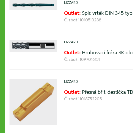
LIZZARD
Outlet:
Spir. vrták DIN 345 ty
Č. zboží
1010510238
LIZZARD
Outlet:
Hrubovací fréza SK dlo
Č. zboží
1097016151
LIZZARD
Outlet:
Přesná břit. destička TD
Č. zboží
1018752205