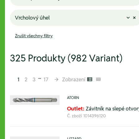
Vrcholový úhel
Zrušit všechny filtry
325 Produkty (982 Variant)
...
1
2
3
17
Zobrazení
Listenansicht
Kachelansicht
ATORN
Outlet:
Závitník na slepé otvo
Č. zboží
1014396120
LIZZARD