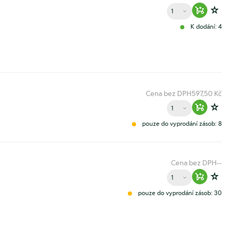
Množství
Warenko
Zur
K dodání: 4
Cena bez DPH
597,50 Kč
Množství
Warenko
Zur
pouze do vyprodání zásob: 8
Cena bez DPH
--
Množství
Warenko
Zur
pouze do vyprodání zásob: 30