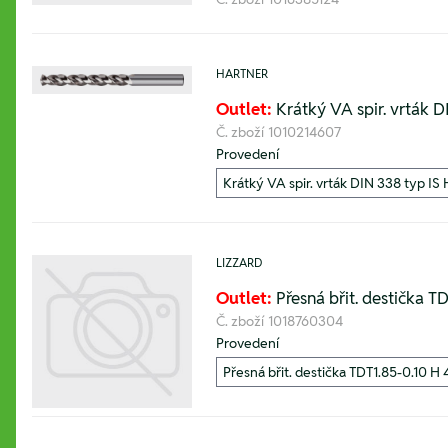
HARTNER
Outlet:
Krátký VA spir. vrták 
Č. zboží
1010214607
Provedení
LIZZARD
Outlet:
Přesná břit. destička TD
Č. zboží
1018760304
Provedení