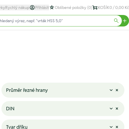
yky
Rychlý nákup
Přihlásit
Oblíbené položky
(0)
KOŠÍK
0 / 0,00 Kč
text)
Searc
Průměr řezné hrany
DIN
Tvar dříku