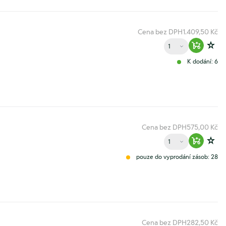
Cena bez DPH
1.409,50 Kč
Množství
Warenko
Zur
K dodání: 6
Cena bez DPH
575,00 Kč
Množství
Warenko
Zur
pouze do vyprodání zásob: 28
Cena bez DPH
282,50 Kč