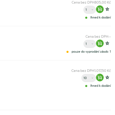
Cena bez DPH
805,00 Kč
Množství
Warenko
Zur
Ihned k dodání
Cena bez DPH
--
Množství
Warenko
Zur
pouze do vyprodání zásob: 1
Cena bez DPH
1.017,50 Kč
Množství
Warenko
Zur
Ihned k dodání