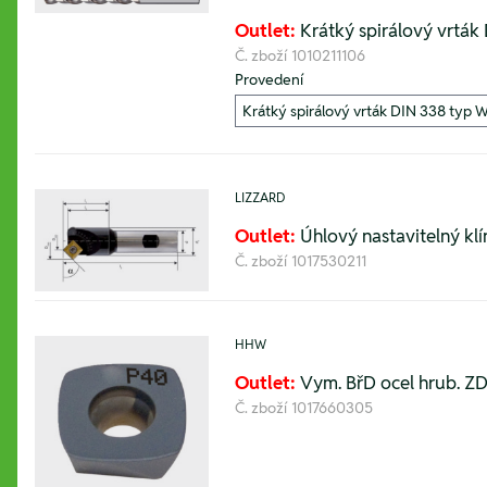
Outlet:
Krátký spirálový vrták
Č. zboží
1010211106
Provedení
LIZZARD
Outlet:
Úhlový nastavitelný kl
Č. zboží
1017530211
HHW
Outlet:
Vym. BřD ocel hrub. Z
Č. zboží
1017660305