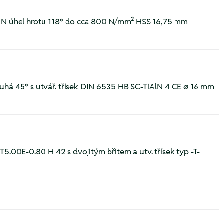
p N úhel hrotu 118° do cca 800 N/mm² HSS 16,75 mm
uhá 45° s utvář. třísek DIN 6535 HB SC-TiAlN 4 CE ø 16 mm
T5.00E-0.80 H 42 s dvojitým břitem a utv. třísek typ -T-