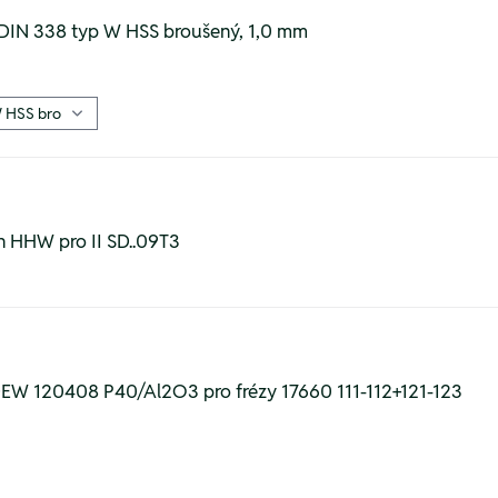
 DIN 338 typ W HSS broušený, 1,0 mm
ín HHW pro II SD..09T3
DEW 120408 P40/Al2O3 pro frézy 17660 111-112+121-123