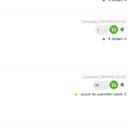
Cena bez DPH
390,00 Kč
Množství
Warenko
Zur
K dodání: 6
Cena bez DPH
910,00 Kč
Množství
Warenko
Zur
pouze do vyprodání zásob: 2