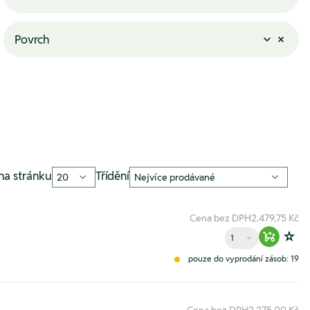
Povrch
na stránku
Třídění
Cena bez DPH
2.479,75 Kč
Množství
Warenko
Zur
pouze do vyprodání zásob: 19