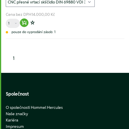
Cena bez DPH
14.000,00 Kč
Množství
Warenkorb hinzufügen
Zur Wunschliste hinzufügen
pouze do vyprodání zásob: 1
1
Footer
Společnost
O společnosti Hommel Hercules
Naše značky
Kariéra
Impresum