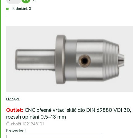
Warenkorb hinzufügen
Zur Wunschliste hinzufügen
K dodání: 3
LIZZARD
Outlet:
CNC přesné vrtací sklíčidlo DIN 69880 VDI 30,
rozsah upínání 0,5–13 mm
Č. zboží
1021948101
Provedení