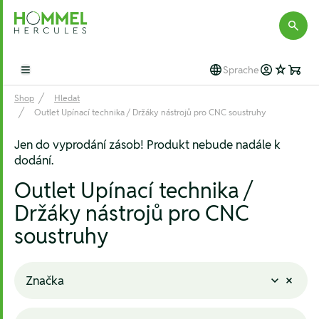
Hommel Hercules
Sprache
Open main menu
Shop
Hledat
Outlet Upínací technika / Držáky nástrojů pro CNC soustruhy
Jen do vyprodání zásob! Produkt nebude nadále k
dodání.
Outlet Upínací technika /
Držáky nástrojů pro CNC
soustruhy
Značka