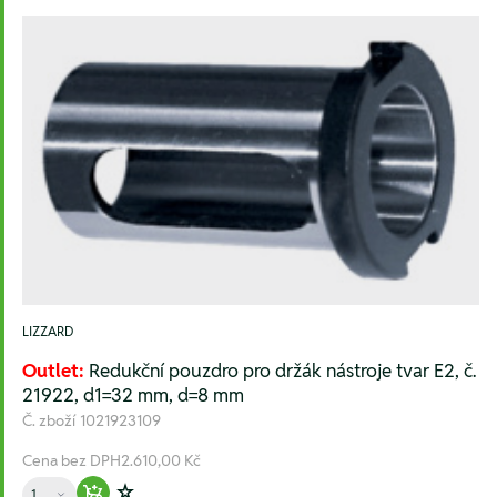
LIZZARD
Outlet:
Redukční pouzdro pro držák nástroje tvar E2, č.
21922, d1=32 mm, d=8 mm
Č. zboží
1021923109
Cena bez DPH
2.610,00 Kč
Množství