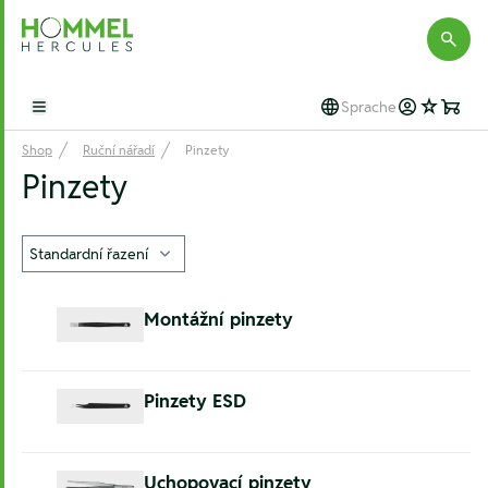
Hommel Hercules
Sprache
Open main menu
Shop
Ruční nářadí
Pinzety
Pinzety
Montážní pinzety
Pinzety ESD
Uchopovací pinzety