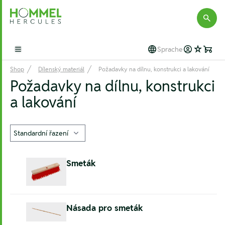
Hommel Hercules
Sprache
Open main menu
Shop
Dílenský materiál
Požadavky na dílnu, konstrukci a lakování
Požadavky na dílnu, konstrukci
a lakování
Smeták
Násada pro smeták