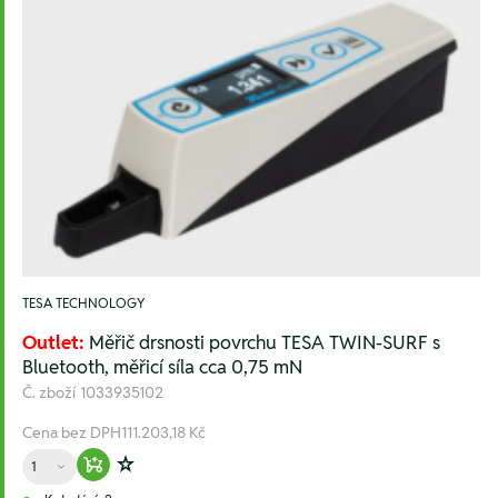
TESA TECHNOLOGY
Outlet:
Měřič drsnosti povrchu TESA TWIN-SURF s
Bluetooth, měřicí síla cca 0,75 mN
Č. zboží
1033935102
Cena bez DPH
111.203,18 Kč
Množství
Warenkorb hinzufügen
Zur Wunschliste hinzufügen