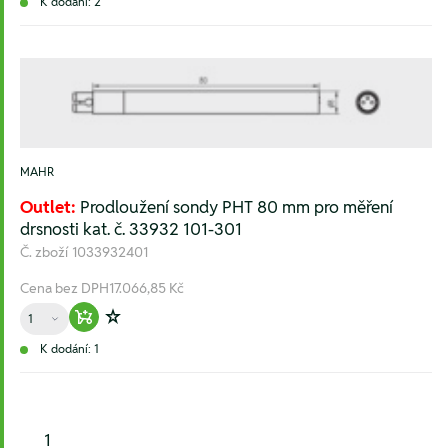
K dodání: 2
MAHR
Outlet:
Prodloužení sondy PHT 80 mm pro měření
drsnosti kat. č. 33932 101-301
Č. zboží
1033932401
Cena bez DPH
17.066,85 Kč
Množství
Warenkorb hinzufügen
Zur Wunschliste hinzufügen
K dodání: 1
1