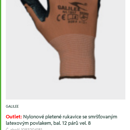
GALILEE
Outlet:
Nylonové pletené rukavice se smršťovaným
latexovým povlakem, bal. 12 párů vel. 8
Č. zboží
1093204181