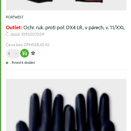
PORTWEST
Outlet:
Ochr. ruk. proti poř. DX4 LR, v párech, v. 11/XXL
Č. zboží
1093207039
Cena bez DPH
538,65 Kč
Množství
Warenkorb hinzufügen
Zur Wunschliste hinzufügen
Ihned k dodání