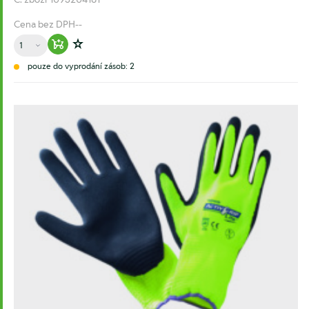
Cena bez DPH
--
Množství
Warenkorb hinzufügen
Zur Wunschliste hinzufügen
pouze do vyprodání zásob: 2