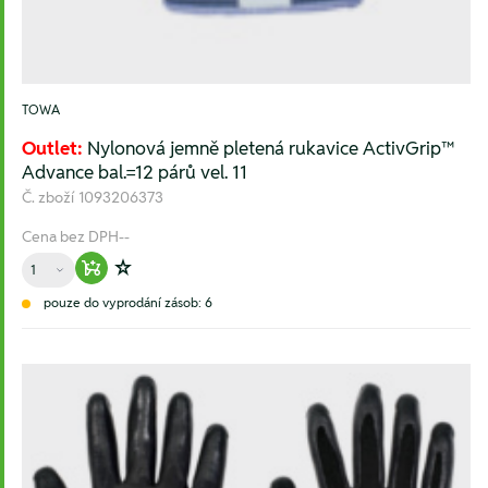
TOWA
Outlet:
Nylonová jemně pletená rukavice ActivGrip™
Advance bal.=12 párů vel. 11
Č. zboží
1093206373
Cena bez DPH
--
Množství
Warenkorb hinzufügen
Zur Wunschliste hinzufügen
pouze do vyprodání zásob: 6