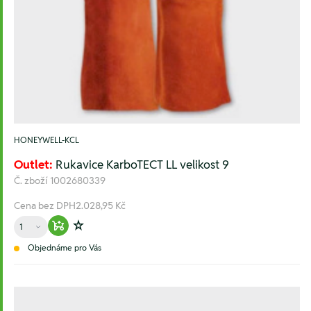
HONEYWELL-KCL
Outlet:
Rukavice KarboTECT LL velikost 9
Č. zboží
1002680339
Cena bez DPH
2.028,95 Kč
Množství
Warenkorb hinzufügen
Zur Wunschliste hinzufügen
Objednáme pro Vás