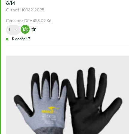
8/M
Č. zboží
1093212095
Cena bez DPH
453,02 Kč
Množství
Warenkorb hinzufügen
Zur Wunschliste hinzufügen
K dodání: 7