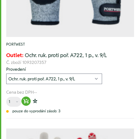
PORTWEST
Outlet:
Ochr. ruk. proti poř. A722, 1 p., v. 9/L
Č. zboží
1093207357
Provedení
Cena bez DPH
--
Množství
Warenkorb hinzufügen
Zur Wunschliste hinzufügen
pouze do vyprodání zásob: 3