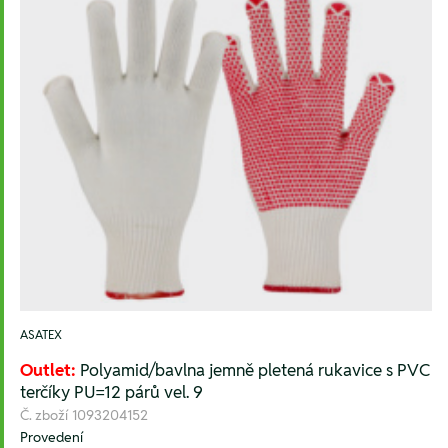
ASATEX
Outlet:
Polyamid/bavlna jemně pletená rukavice s PVC
terčíky PU=12 párů vel. 9
Č. zboží
1093204152
Provedení