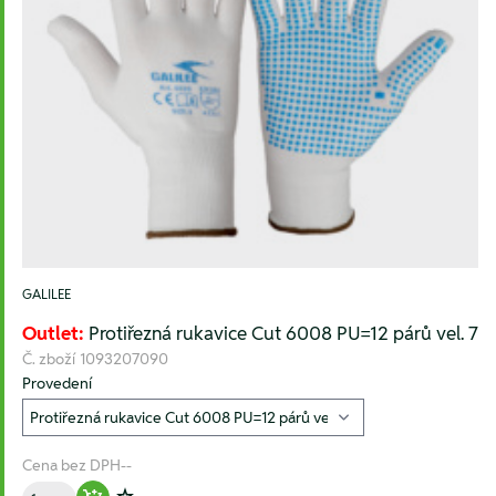
GALILEE
Outlet:
Protiřezná rukavice Cut 6008 PU=12 párů vel. 7
Č. zboží
1093207090
Provedení
Cena bez DPH
--
Množství