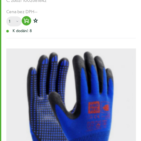
Č. zboží
1002681842
Cena bez DPH
--
Množství
Warenkorb hinzufügen
Zur Wunschliste hinzufügen
K dodání: 8