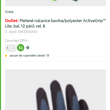
TOWA
Outlet:
Pletené rukavice bavlna/polyester ActiveGrip™
Lite, bal. 12 párů vel. 8
Č. zboží
1093206350
Cena bez DPH
--
Množství
Warenkorb hinzufügen
Zur Wunschliste hinzufügen
pouze do vyprodání zásob: 13