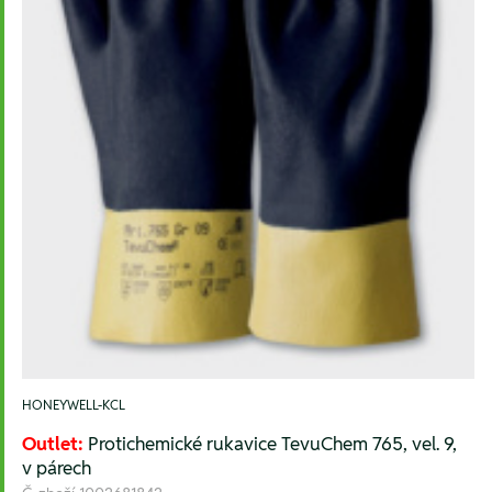
HONEYWELL-KCL
Outlet:
Protichemické rukavice TevuChem 765, vel. 9,
v párech