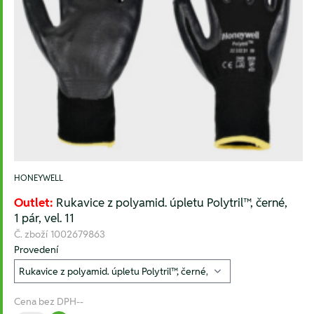
HONEYWELL
Outlet:
Rukavice z polyamid. úpletu Polytril™, černé,
1 pár, vel. 11
Č. zboží
1002679863
Provedení
Cena bez DPH
--