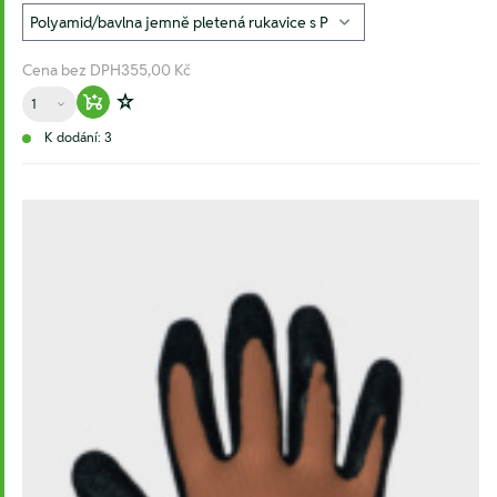
Cena bez DPH
355,00 Kč
Množství
Warenkorb hinzufügen
Zur Wunschliste hinzufügen
K dodání: 3