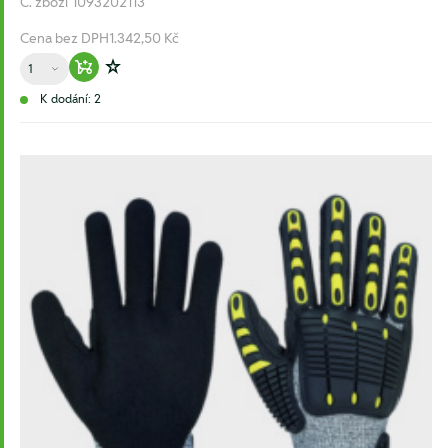
Č. zboží
1093202113
Cena bez DPH
1.342,50 Kč
Množství
Warenkorb hinzufügen
Zur Wunschliste hinzufügen
K dodání: 2