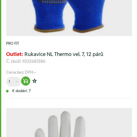
PRO FIT
Outlet:
Rukavice NL Thermo vel. 7, 12 párů
Č. zboží
1002681286
Cena bez DPH
--
Množství
Warenkorb hinzufügen
Zur Wunschliste hinzufügen
K dodání: 7