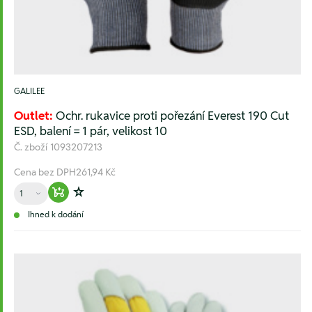
GALILEE
Outlet:
Ochr. rukavice proti pořezání Everest 190 Cut
ESD, balení = 1 pár, velikost 10
Č. zboží
1093207213
Cena bez DPH
261,94 Kč
Množství
Warenkorb hinzufügen
Zur Wunschliste hinzufügen
Ihned k dodání