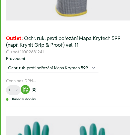
---
Outlet:
Ochr. ruk. proti pořezání Mapa Krytech 599
(např. Krynit Grip & Proof) vel. 11
Č. zboží
1002681241
Provedení
Cena bez DPH
--
Množství
Warenkorb hinzufügen
Zur Wunschliste hinzufügen
Ihned k dodání