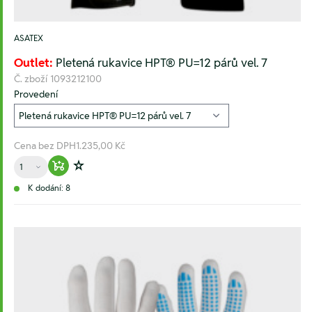
ASATEX
Outlet:
Pletená rukavice HPT® PU=12 párů vel. 7
Č. zboží
1093212100
Provedení
Cena bez DPH
1.235,00 Kč
Množství
Warenkorb hinzufügen
Zur Wunschliste hinzufügen
K dodání: 8