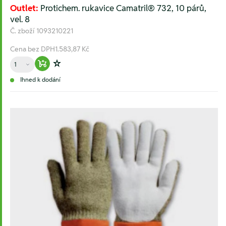
Outlet:
Protichem. rukavice Camatril® 732, 10 párů,
vel. 8
Č. zboží
1093210221
Cena bez DPH
1.583,87 Kč
Množství
Warenkorb hinzufügen
Zur Wunschliste hinzufügen
Ihned k dodání