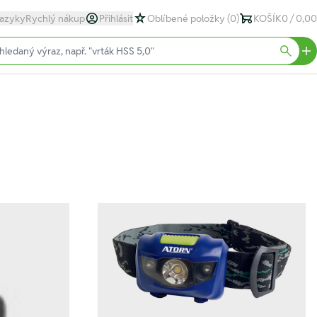
azyky
Rychlý nákup
Přihlásit
Oblíbené položky
(0)
KOŠÍK
0 / 0,00
text)
Searc