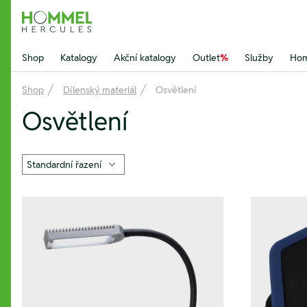
Hommel Hercules
Shop
Katalogy
Akční katalogy
Outlet
%
Služby
Hom
Shop
Dílenský materiál
Osvětlení
Osvětlení