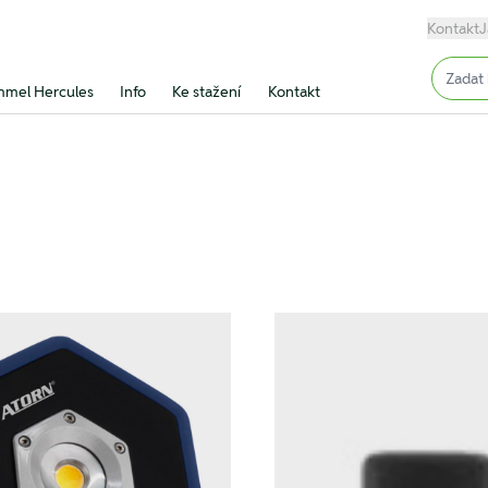
Kontakt
J
Input (
mel Hercules
Info
Ke stažení
Kontakt