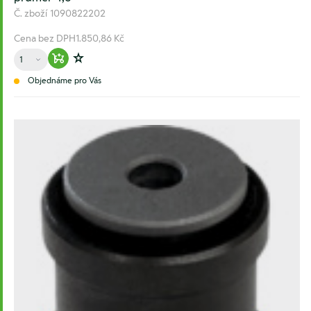
Č. zboží
1090822202
Cena bez DPH
1.850,86 Kč
Množství
Warenkorb hinzufügen
Zur Wunschliste hinzufügen
Objednáme pro Vás