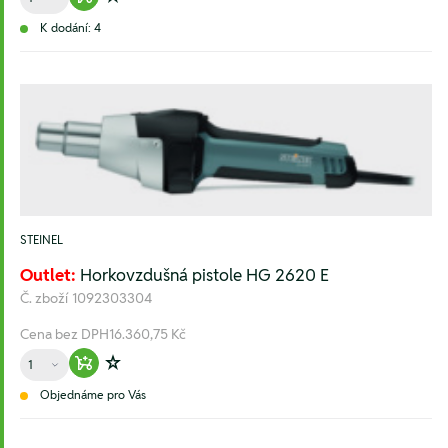
Warenkorb hinzufügen
Zur Wunschliste hinzufügen
K dodání: 4
STEINEL
Outlet:
Horkovzdušná pistole HG 2620 E
Č. zboží
1092303304
Cena bez DPH
16.360,75 Kč
Množství
Warenkorb hinzufügen
Zur Wunschliste hinzufügen
Objednáme pro Vás