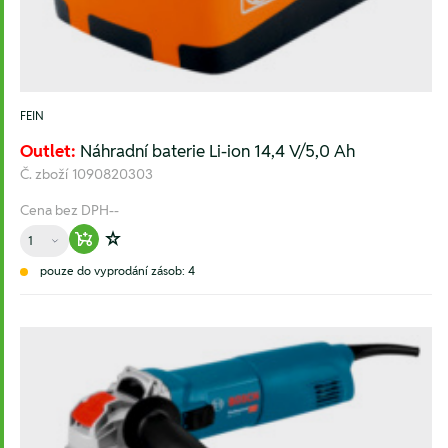
FEIN
Outlet:
Náhradní baterie Li-ion 14,4 V/5,0 Ah
Č. zboží
1090820303
Cena bez DPH
--
Množství
Warenkorb hinzufügen
Zur Wunschliste hinzufügen
pouze do vyprodání zásob: 4