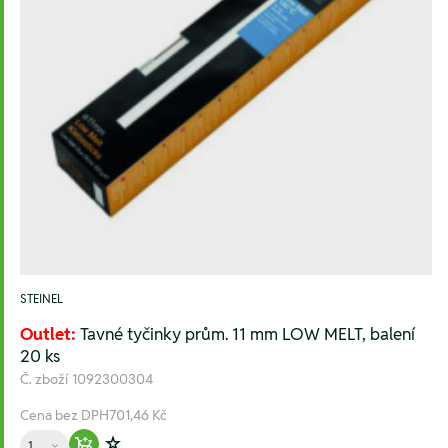
STEINEL
Outlet:
Tavné tyčinky prům. 11 mm LOW MELT, balení
20 ks
Č. zboží
1092300304
Cena bez DPH
701,46 Kč
Množství