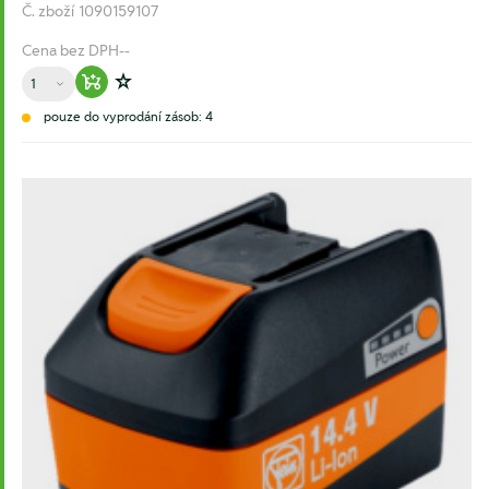
Č. zboží
1090159107
Cena bez DPH
--
Množství
Warenkorb hinzufügen
Zur Wunschliste hinzufügen
pouze do vyprodání zásob: 4