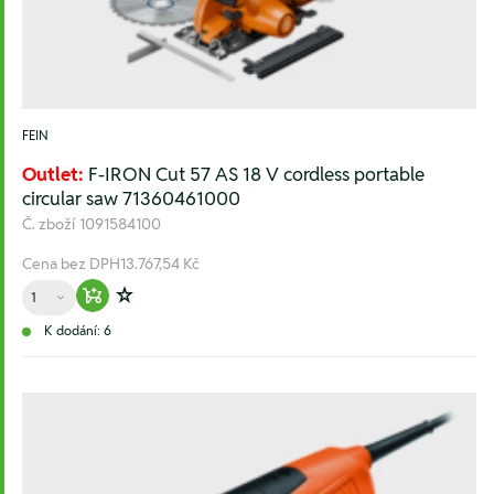
FEIN
Outlet:
F-IRON Cut 57 AS 18 V cordless portable
circular saw 71360461000
Č. zboží
1091584100
Cena bez DPH
13.767,54 Kč
Množství
Warenkorb hinzufügen
Zur Wunschliste hinzufügen
K dodání: 6