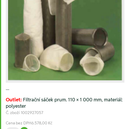
---
Outlet:
Filtrační sáček prum. 110 × 1 000 mm, materiál:
polyester
Č. zboží
1002927057
Cena bez DPH
6.578,00 Kč