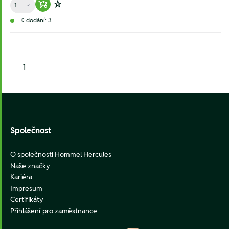
Množství
Warenkorb hinzufügen
Zur Wunschliste hinzufügen
K dodání: 3
1
Footer
Společnost
O společnosti Hommel Hercules
Naše značky
Kariéra
Impresum
Certifikáty
Přihlášení pro zaměstnance