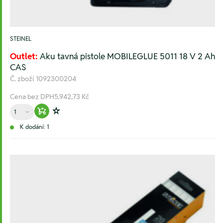
STEINEL
Outlet:
Aku tavná pistole MOBILEGLUE 5011 18 V 2 Ah
CAS
Č. zboží
1092300204
Cena bez DPH
5.942,73 Kč
Množství
Warenkorb hinzufügen
Zur Wunschliste hinzufügen
K dodání: 1