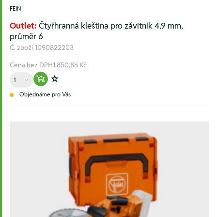
FEIN
Outlet:
Čtyřhranná kleština pro závitník 4,9 mm,
průměr 6
Č. zboží
1090822203
Cena bez DPH
1.850,86 Kč
Množství
Warenkorb hinzufügen
Zur Wunschliste hinzufügen
Objednáme pro Vás