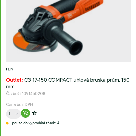
FEIN
Outlet:
CG 17-150 COMPACT úhlová bruska prům. 150
mm
Č. zboží
1091450208
Cena bez DPH
--
Množství
Warenkorb hinzufügen
Zur Wunschliste hinzufügen
pouze do vyprodání zásob: 4