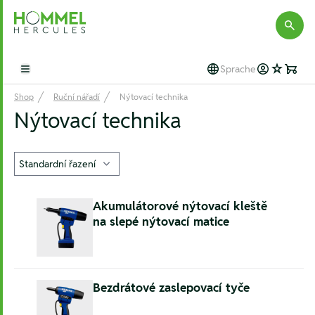
Hommel Hercules
Sprache
Open main menu
Shop
Ruční nářadí
Nýtovací technika
Nýtovací technika
Akumulátorové nýtovací kleště
na slepé nýtovací matice
Bezdrátové zaslepovací tyče