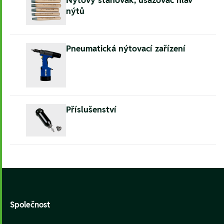
Nýtový stahovák, usazovač hlav
nýtů
Pneumatická nýtovací zařízení
Příslušenství
Footer
Společnost