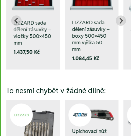
LIZZARD sada
LIZZARD sada
L
dělení zásuvky –
dělení zásuvky –
dě
boxy 500×450
vložky 500×450
k
mm výška 50
mm
mm
mm
v
1.437,50 Kč
1.084,45 Kč
1.
To nesmí chybět v žádné dílně:
Upichovací nůž
ad