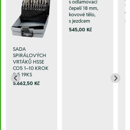
s odlamovací
9
čepelí 18 mm,
of
kovové tělo,
s jezdcem
3.
545,00 Kč
SADA
SPIRÁLOVÝCH
VRTÁKŮ HSSE
CO5 1–10 KROK
0,5 19KS
5.662,50 Kč