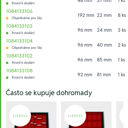
48 mm
37 mm
1 ks
Ihned k dodání
1084133106
192 mm
22 mm
8 ks
Objednáme pro Vás
1084133103
96 mm
24 mm
3 ks
Ihned k dodání
1084133104
96 mm
40 mm
2 ks
Objednáme pro Vás
1084133102
96 mm
85 mm
1 ks
Ihned k dodání
1084133108
92 mm
81 mm
1 ks
Ihned k dodání
Hesla:
Často se kupuje dohromady