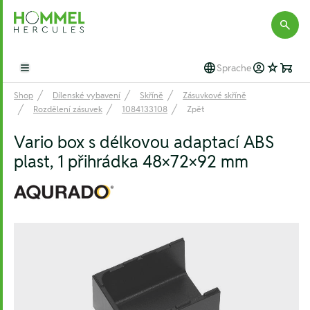
Hommel Hercules
Sprache
Open main menu
Shop
Dílenské vybavení
Skříně
Zásuvkové skříně
Rozdělení zásuvek
1084133108
Zpět
Vario box s délkovou adaptací ABS
plast, 1 přihrádka 48×72×92 mm