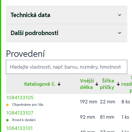
Technická data
Další podrobnosti
Provedení
Ausführungen
Vnější
Šířka
Katalogové č.
↓
↓
↓
rozd
délka
příčky
1084133105
192 mm
22 mm
8 ks
Objednáme pro Vás
1084133107
92 mm
81 mm
1 ks
Ihned k dodání
1084133101