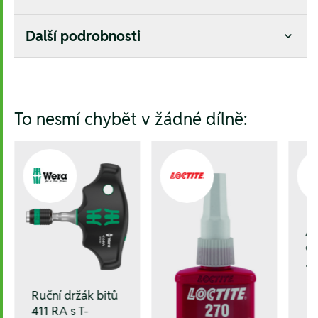
Další podrobnosti
Hesla:
To nesmí chybět v žádné dílně:
A
oc
17
Ruční držák bitů
411 RA s T-