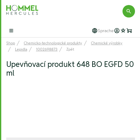
Hommel Hercules
Sprache
Open main menu
Shop
Chemicko-technologické produkty
Chemické výrobky
Lepidla
1002698873
Zpět
Upevňovací produkt 648 BO EGFD 50
ml