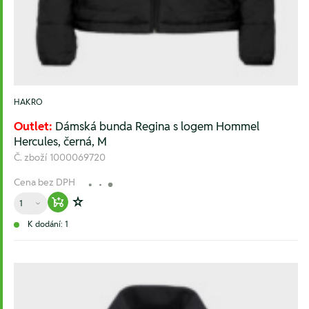
HAKRO
Outlet:
Dámská bunda Regina s logem Hommel
Hercules, černá, M
Č. zboží
1000069720
Cena bez DPH
Množství
Warenkorb hinzufügen
Zur Wunschliste hinzufügen
K dodání: 1