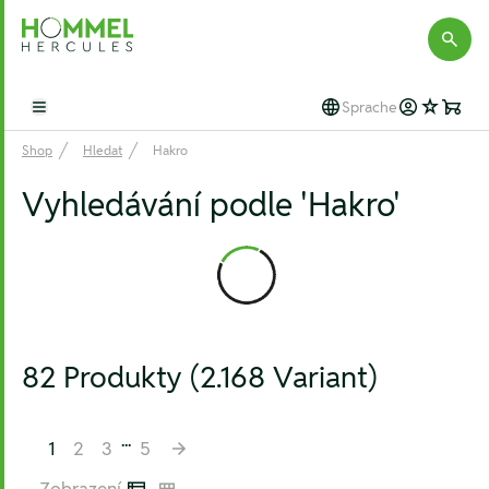
Hommel Hercules
Sprache
Open main menu
Shop
Hledat
Hakro
Vyhledávání podle 'Hakro'
82 Produkty (2.168 Variant)
...
1
2
3
5