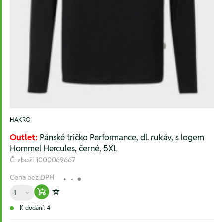
HAKRO
Outlet:
Pánské tričko Performance, dl. rukáv, s logem
Hommel Hercules, černé, 5XL
Č. zboží
1000069667
Cena bez DPH
Množství
Warenkorb hinzufügen
Zur Wunschliste hinzufügen
K dodání: 4