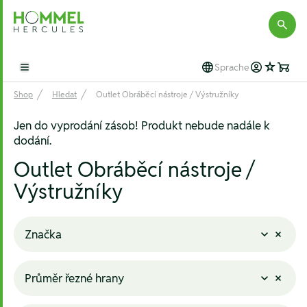
Hommel Hercules
Sprache
Open main menu
Shop
Hledat
Outlet Obráběcí nástroje / Výstružníky
Jen do vyprodání zásob! Produkt nebude nadále k
dodání.
Outlet Obráběcí nástroje /
Výstružníky
Značka
Průměr řezné hrany