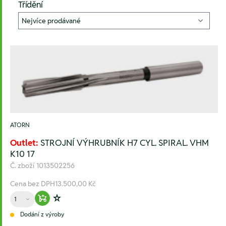
Třídění
ATORN
Outlet:
STROJNÍ VÝHRUBNÍK H7 CYL. SPIRAL. VHM
K10 17
Č. zboží
1013502256
Cena bez DPH
13.500,00 Kč
Množství
Warenkorb hinzufügen
Zur Wunschliste hinzufügen
Dodání z výroby