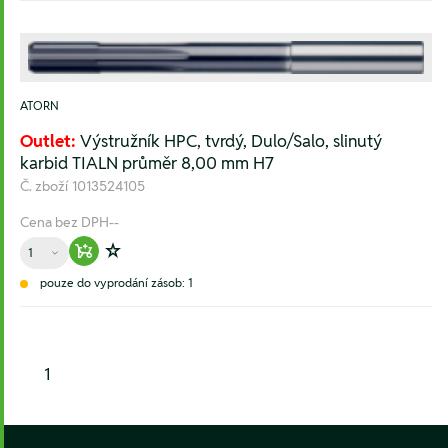
ATORN
Outlet:
Výstružník HPC, tvrdý, Dulo/Salo, slinutý
karbid TIALN průměr 8,00 mm H7
Č. zboží
1013524105
Cena bez DPH
--
Množství
Warenkorb hinzufügen
Zur Wunschliste hinzufügen
pouze do vyprodání zásob: 1
1
Footer