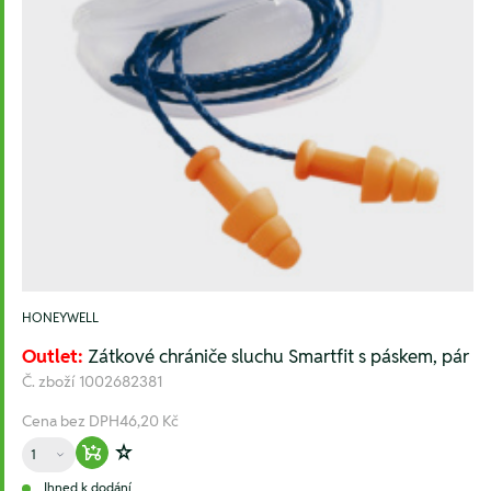
HONEYWELL
Outlet:
Zátkové chrániče sluchu Smartfit s páskem, pár
Č. zboží
1002682381
Cena bez DPH
46,20 Kč
Množství
Warenkorb hinzufügen
Zur Wunschliste hinzufügen
Ihned k dodání