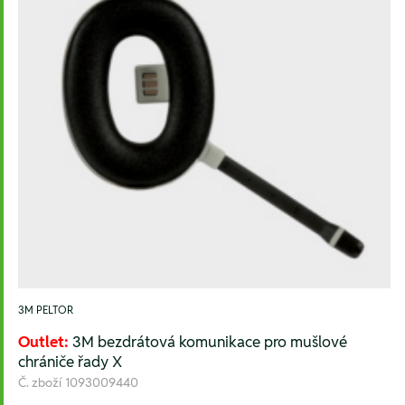
3M PELTOR
Outlet:
3M bezdrátová komunikace pro mušlové
chrániče řady X
Č. zboží
1093009440