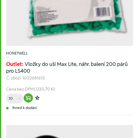
HONEYWELL
Outlet:
Vložky do uší Max Lite, náhr. balení 200 párů
pro LS400
Č. zboží
1002681613
Cena bez DPH
1.030,70 Kč
Množství
Warenkorb hinzufügen
Zur Wunschliste hinzufügen
Ihned k dodání