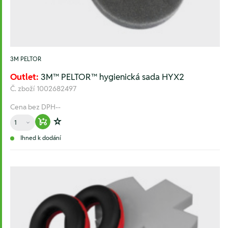
3M PELTOR
Outlet:
3M™ PELTOR™ hygienická sada HYX2
Č. zboží
1002682497
Cena bez DPH
--
Množství
Warenkorb hinzufügen
Zur Wunschliste hinzufügen
Ihned k dodání