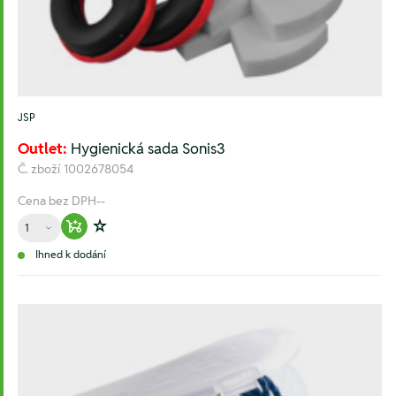
JSP
Outlet:
Hygienická sada Sonis3
Č. zboží
1002678054
Cena bez DPH
--
Množství
Warenkorb hinzufügen
Zur Wunschliste hinzufügen
Ihned k dodání