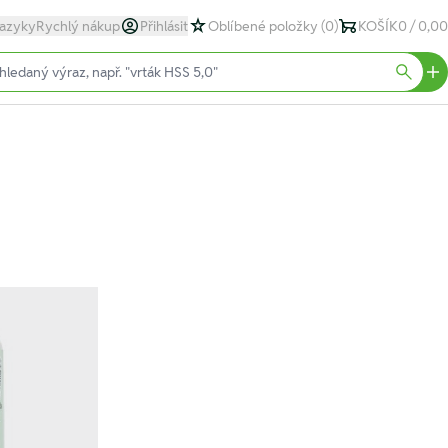
azyky
Rychlý nákup
Přihlásit
Oblíbené položky
(0)
KOŠÍK
0 / 0,00
text)
Searc