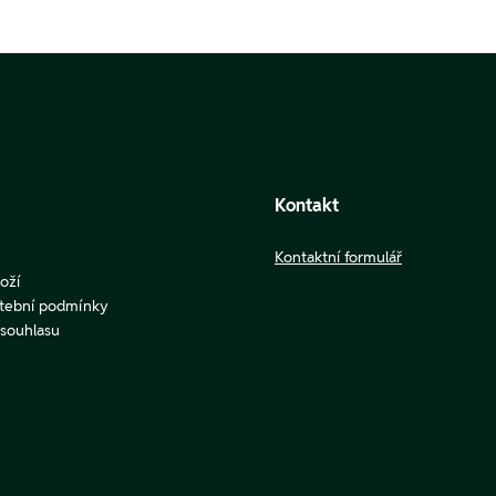
Kontakt
Kontaktní formulář
oží
atební podmínky
u souhlasu