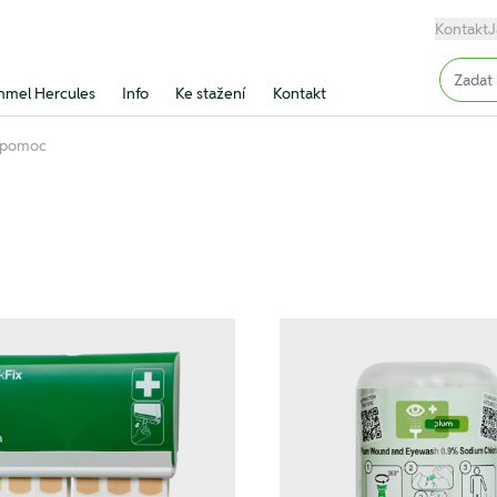
Kontakt
J
Input (
mel Hercules
Info
Ke stažení
Kontakt
 pomoc