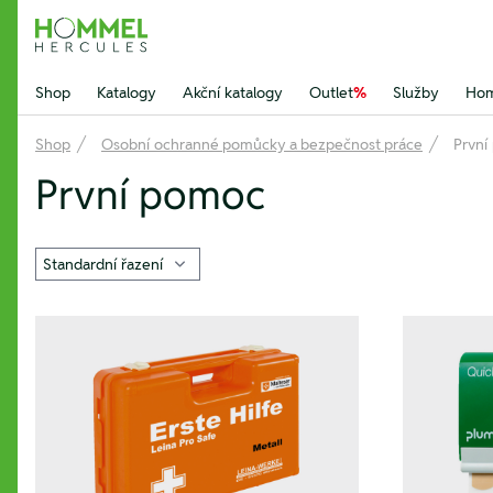
Hommel Hercules
Shop
Katalogy
Akční katalogy
Outlet
%
Služby
Hom
Shop
Osobní ochranné pomůcky a bezpečnost práce
První
První pomoc