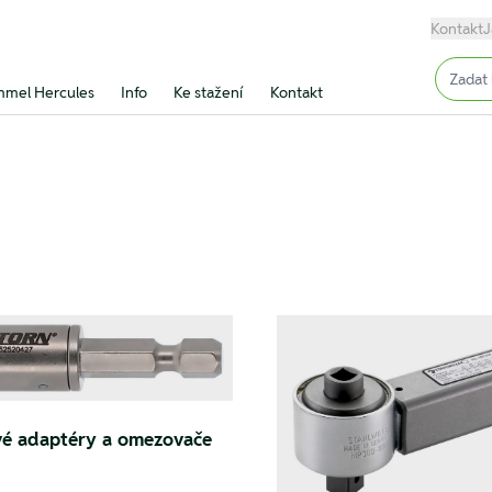
Kontakt
J
Input (
mel Hercules
Info
Ke stažení
Kontakt
é adaptéry a omezovače