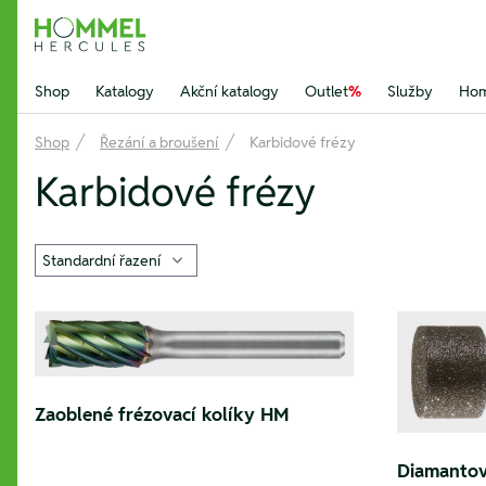
Hommel Hercules
Shop
Katalogy
Akční katalogy
Outlet
%
Služby
Hom
Shop
Řezání a broušení
Karbidové frézy
Karbidové frézy
Zaoblené frézovací kolíky HM
Diamantov