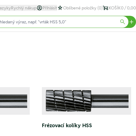
azyky
Rychlý nákup
Přihlásit
Oblíbené položky
(0)
KOŠÍK
0 / 0,00
text)
Searc
Frézovací kolíky HSS