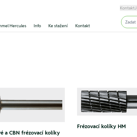
Kontakt
J
Input (
mel Hercules
Info
Ke stažení
Kontakt
Frézovací kolíky HM
é a CBN frézovací kolíky