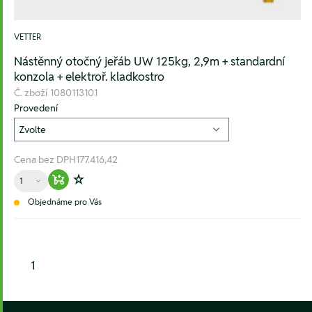
VETTER
Nástěnný otočný jeřáb UW 125kg, 2,9m + standardní
konzola + elektroř. kladkostro
Č. zboží
1080113101
Provedení
Cena bez DPH
177.416,42
Množství
Warenkorb hinzufügen
Zur Wunschliste hinzufügen
Objednáme pro Vás
1
Footer