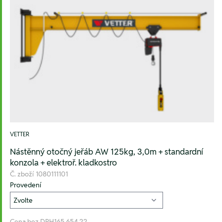
VETTER
Nástěnný otočný jeřáb AW 125kg, 3,0m + standardní
konzola + elektroř. kladkostro
Č. zboží
1080111101
Provedení
Cena bez DPH
165.654,22