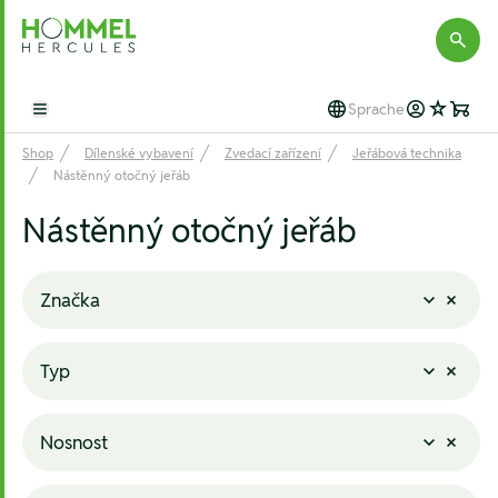
Hommel Hercules
Sprache
Open main menu
Shop
Dílenské vybavení
Zvedací zařízení
Jeřábová technika
Nástěnný otočný jeřáb
Nástěnný otočný jeřáb
Značka
Typ
Nosnost