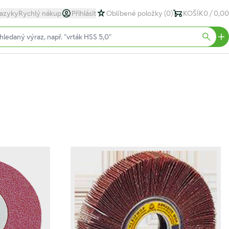
azyky
Rychlý nákup
Přihlásit
Oblíbené položky
(0)
KOŠÍK
0 / 0,00
text)
Searc