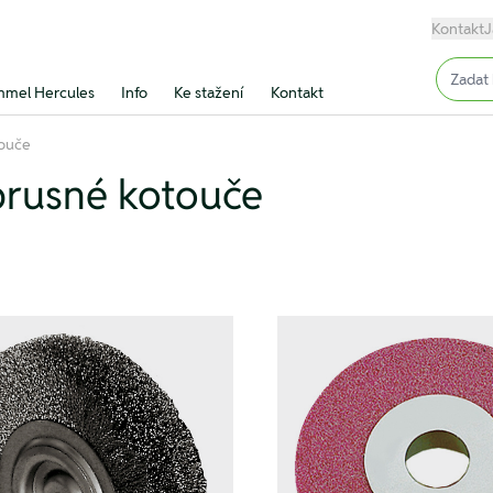
Kontakt
J
Input (
mel Hercules
Info
Ke stažení
Kontakt
touče
 brusné kotouče