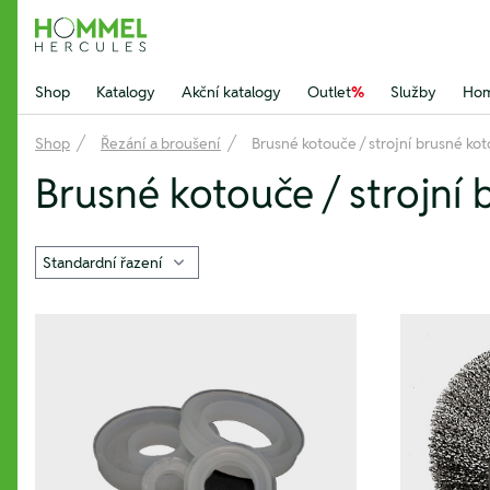
Hommel Hercules
Shop
Katalogy
Akční katalogy
Outlet
%
Služby
Hom
Shop
Řezání a broušení
Brusné kotouče / strojní brusné ko
Brusné kotouče / strojní