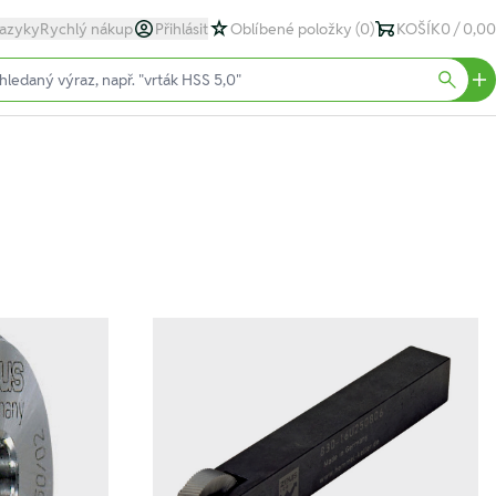
azyky
Rychlý nákup
Přihlásit
Oblíbené položky
(0)
KOŠÍK
0 / 0,00
text)
Searc