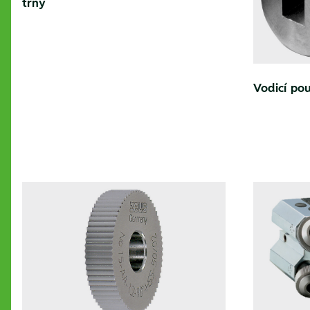
trny
Vodicí po