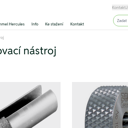
Kontakt
J
Input (
mel Hercules
Info
Ke stažení
Kontakt
roj
vací nástroj