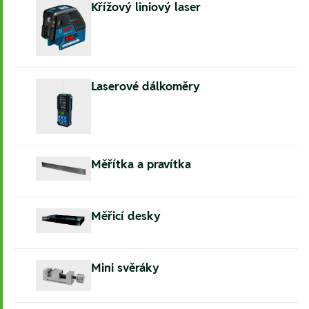
Křížový liniový laser
Laserové dálkoměry
Měřítka a pravítka
Měřicí desky
Mini svěráky