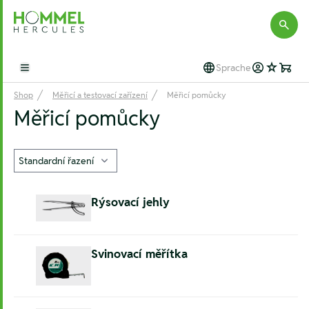
Hommel Hercules
Sprache
Open main menu
Shop
Měřicí a testovací zařízení
Měřicí pomůcky
Měřicí pomůcky
Rýsovací jehly
Svinovací měřítka