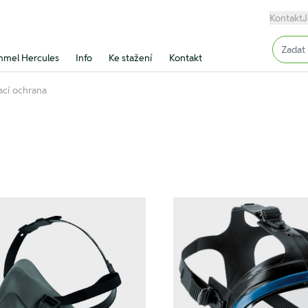
Kontakt
J
Input (
mel Hercules
Info
Ke stažení
Kontakt
cí ochrana