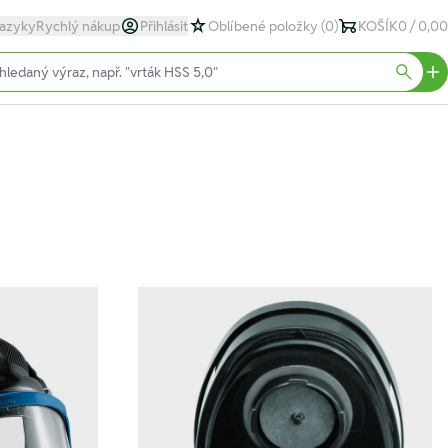
azyky
Rychlý nákup
Přihlásit
Oblíbené položky
(0)
KOŠÍK
0 / 0,00
text)
Searc