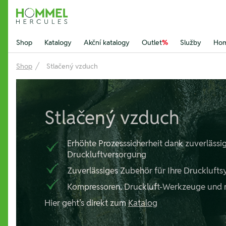
Hommel Hercules
Shop
Katalogy
Akční katalogy
Outlet
%
Služby
Hom
Shop
Stlačený vzduch
Stlačený vzduch
Erhöhte Prozesssicherheit dank zuverlässi
Druckluftversorgung
Zuverlässiges Zubehör für Ihre Druckluft
Kompressoren, Druckluft-Werkzeuge und
Hier geht’s direkt zum
Katalog