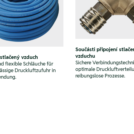
Součásti připojení stlač
vzduchu
 stlačený vzduch
Sichere Verbindungstechni
d flexible Schläuche für
optimale Druckluftverteil
ässige Druckluftzufuhr in
reibungslose Prozesse.
endung.