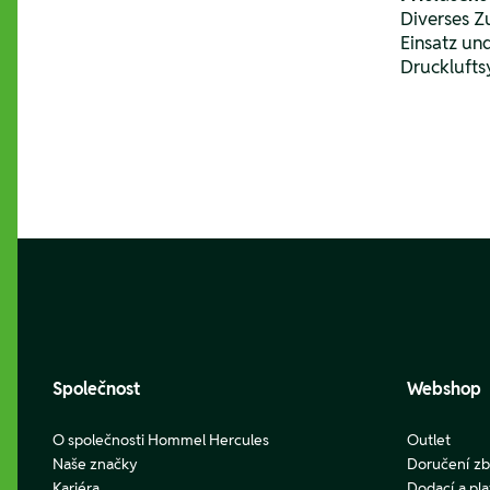
Diverses Z
Einsatz un
Drucklufts
Footer
Společnost
Webshop
O společnosti Hommel Hercules
Outlet
Naše značky
Doručení zb
Kariéra
Dodací a pl