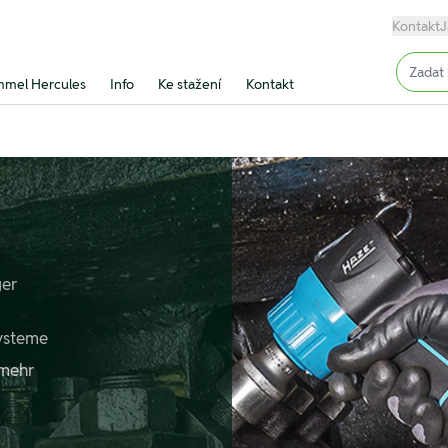
Kontakt
J
Input (
mel Hercules
Info
Ke stažení
Kontakt
ger
systeme
 mehr