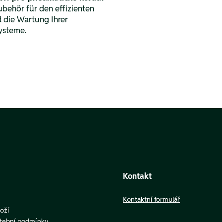
ubehör für den effizienten
d die Wartung Ihrer
ysteme.
Kontakt
Kontaktní formulář
oží
atební podmínky