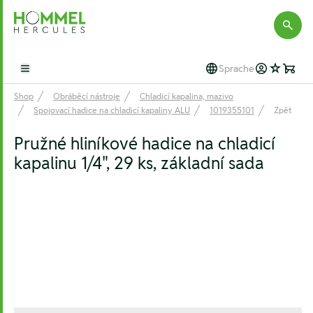
Hommel Hercules
Sprache
Open main menu
Shop
Obráběcí nástroje
Chladicí kapalina, mazivo
Spojovací hadice na chladicí kapaliny ALU
1019355101
Zpět
Pružné hliníkové hadice na chladicí
kapalinu 1/4", 29 ks, základní sada