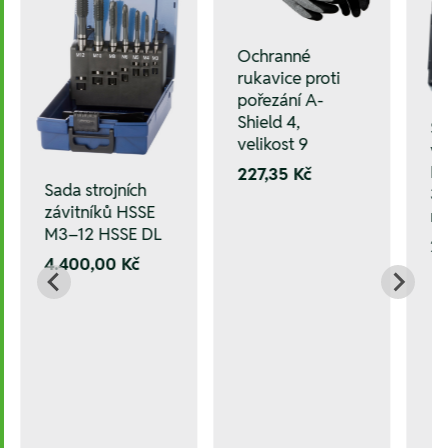
Ochranné
rukavice proti
pořezání A-
Shield 4,
Sa
velikost 9
vr
HS
227,35 Kč
Sada strojních
33
závitníků HSSE
mm
M3–12 HSSE DL
21
4.400,00 Kč