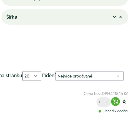
Šířka
na stránku
Třídění
Cena bez DPH
4.118,16 Kč
Množství
Warenko
Zur
Ihned k dodání