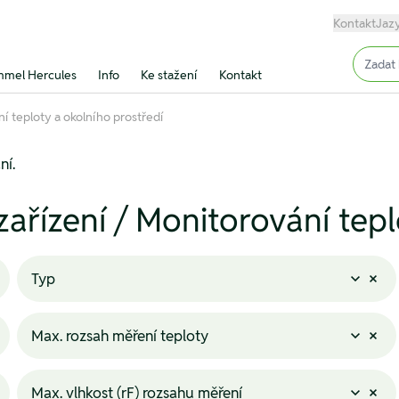
Kontakt
Jaz
Input (
mel Hercules
Info
Ke stažení
Kontakt
ní teploty a okolního prostředí
ní.
 zařízení / Monitorování tep
Typ
Max. rozsah měření teploty
Max. vlhkost (rF) rozsahu měření