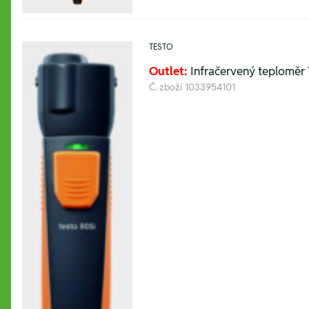
TESTO
Outlet:
Infračervený teploměr 
Č. zboží
1033954101