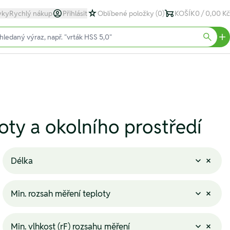
yky
Rychlý nákup
Přihlásit
Oblíbené položky
(0)
KOŠÍK
0 / 0,00 Kč
text)
Searc
loty a okolního prostředí
Délka
Min. rozsah měření teploty
Min. vlhkost (rF) rozsahu měření