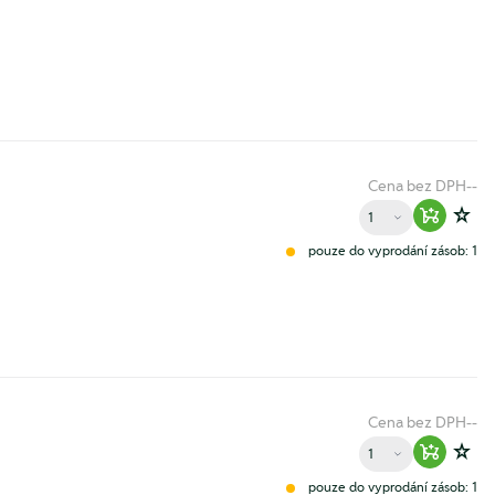
Cena bez DPH
--
Množství
Warenko
Zur
pouze do vyprodání zásob: 1
Cena bez DPH
--
Množství
Warenko
Zur
pouze do vyprodání zásob: 1