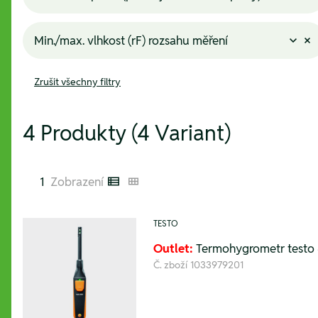
Min./max. vlhkost (rF) rozsahu měření
Zrušit všechny filtry
4 Produkty (4 Variant)
1
Zobrazení
Listenansicht
Kachelansicht
TESTO
Outlet:
Termohygrometr testo 6
Č. zboží
1033979201