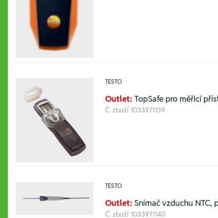
TESTO
Outlet:
TopSafe pro měřicí pří
Č. zboží
1033971139
TESTO
Outlet:
Snímač vzduchu NTC, p
Č. zboží
1033971140