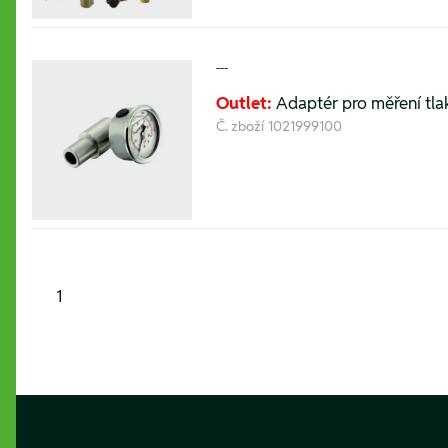
---
Outlet:
Adaptér pro měření t
Č. zboží
1021999100
1
Footer