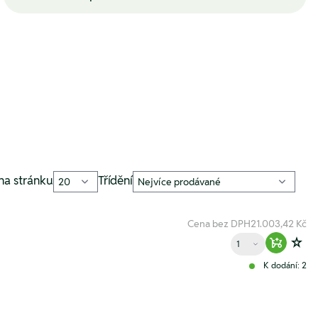
na stránku
Třídění
Cena bez DPH
21.003,42 Kč
Množství
Warenko
Zur
K dodání: 2