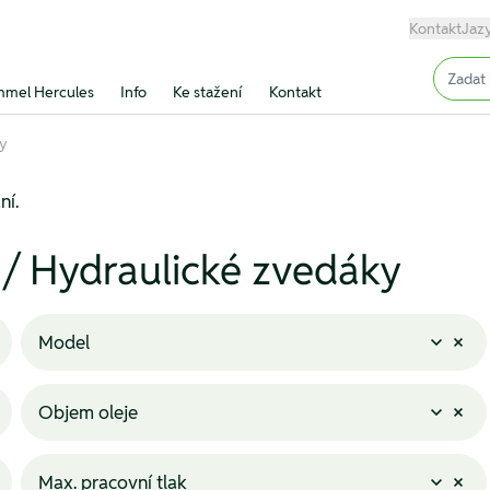
Kontakt
Jaz
Input (
mel Hercules
Info
Ke stažení
Kontakt
ky
ní.
 / Hydraulické zvedáky
Model
Objem oleje
Max. pracovní tlak