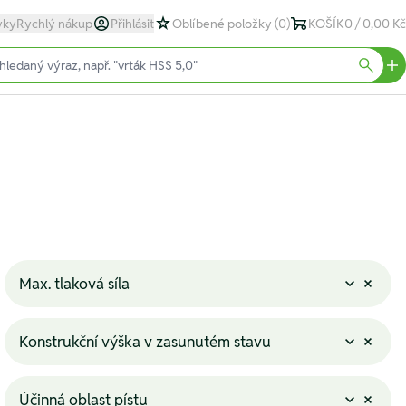
yky
Rychlý nákup
Přihlásit
Oblíbené položky
(0)
KOŠÍK
0 / 0,00 Kč
text)
Searc
Max. tlaková síla
Konstrukční výška v zasunutém stavu
Účinná oblast pístu