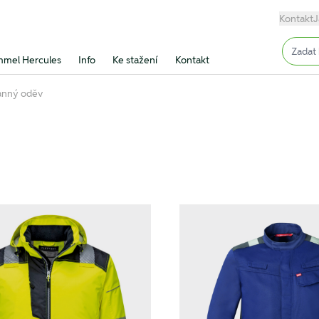
Kontakt
J
Input (
mel Hercules
Info
Ke stažení
Kontakt
anný oděv