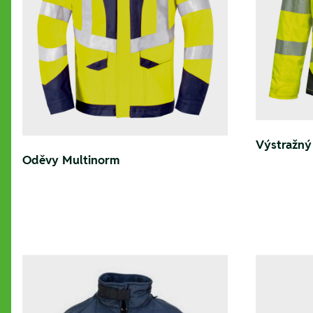
Výstražný
Oděvy Multinorm