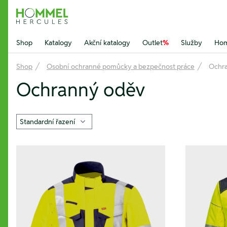
Hommel Hercules
Shop
Katalogy
Akční katalogy
Outlet
%
Služby
Hom
Shop
Osobní ochranné pomůcky a bezpečnost práce
Ochr
Ochranný oděv