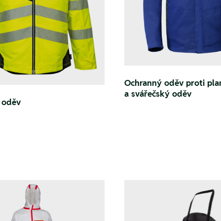
Ochranný oděv proti pl
a svářečský oděv
 oděv