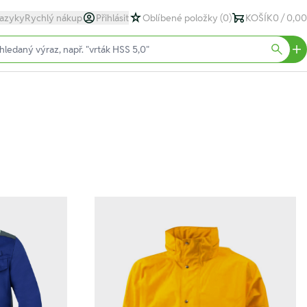
azyky
Rychlý nákup
Přihlásit
Oblíbené položky
(0)
KOŠÍK
0 / 0,00
text)
Searc