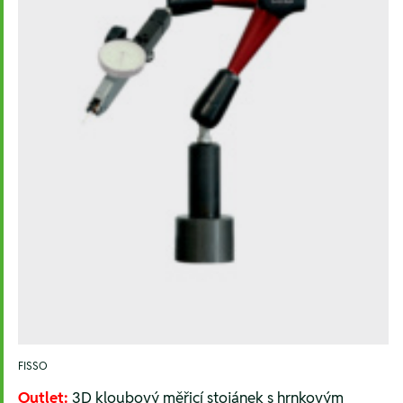
FISSO
Outlet:
3D kloubový měřicí stojánek s hrnkovým