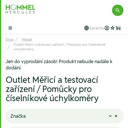
Hommel Hercules
Sprache
Open main menu
Shop
Hledat
Outlet Měřicí a testovací zařízení / Pomůcky pro číselníkové
úchylkoměry
Jen do vyprodání zásob! Produkt nebude nadále k
dodání.
Outlet Měřicí a testovací
zařízení / Pomůcky pro
číselníkové úchylkoměry
Značka