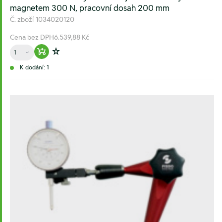
magnetem 300 N, pracovní dosah 200 mm
Č. zboží
1034020120
Cena bez DPH
6.539,88 Kč
Množství
Warenkorb hinzufügen
Zur Wunschliste hinzufügen
K dodání: 1