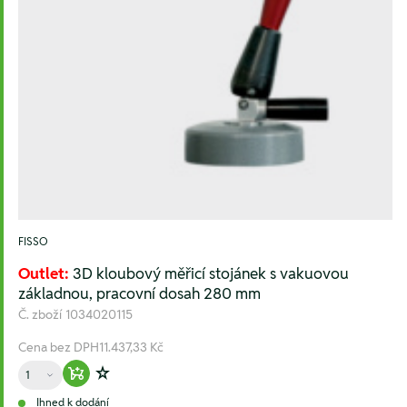
FISSO
Outlet:
3D kloubový měřicí stojánek s vakuovou
základnou, pracovní dosah 280 mm
Č. zboží
1034020115
Cena bez DPH
11.437,33 Kč
Množství
Warenkorb hinzufügen
Zur Wunschliste hinzufügen
Ihned k dodání