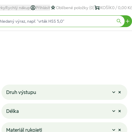
yky
Rychlý nákup
Přihlásit
Oblíbené položky
(0)
KOŠÍK
0 / 0,00 Kč
text)
Searc
Druh výstupu
Délka
Materiál rukojeti