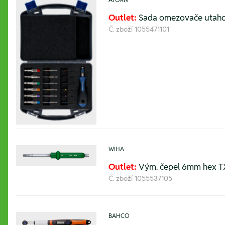
Outlet:
Sada omezovače utahov
Č. zboží
1055471101
WIHA
Outlet:
Vým. čepel 6mm hex TX
Č. zboží
1055537105
BAHCO