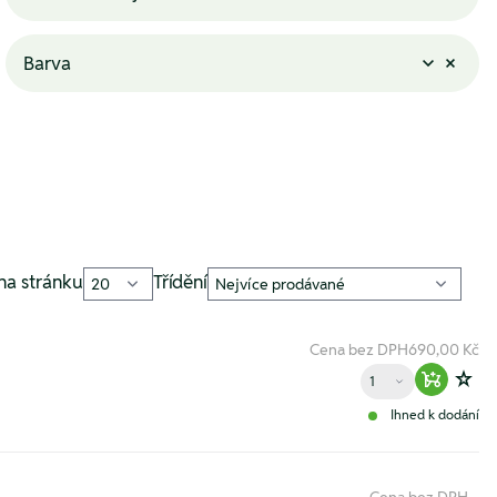
Barva
na stránku
Třídění
Cena bez DPH
690,00 Kč
Množství
Warenko
Zur
Ihned k dodání