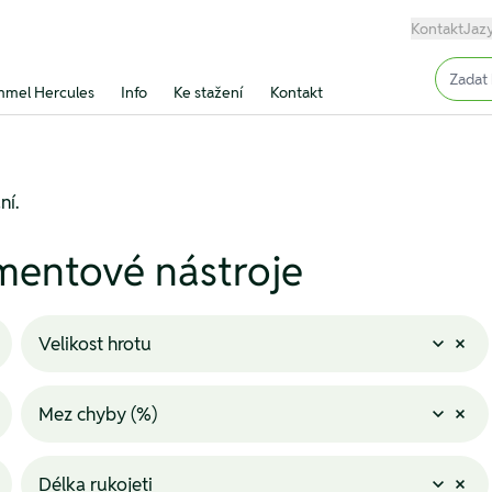
Kontakt
Jaz
Input (
mel Hercules
Info
Ke stažení
Kontakt
ní.
mentové nástroje
Velikost hrotu
Mez chyby (%)
Délka rukojeti