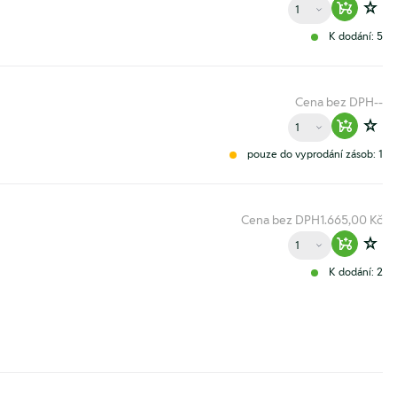
Množství
Warenko
Zur
K dodání: 5
Cena bez DPH
--
Množství
Warenko
Zur
pouze do vyprodání zásob: 1
Cena bez DPH
1.665,00 Kč
Množství
Warenko
Zur
K dodání: 2