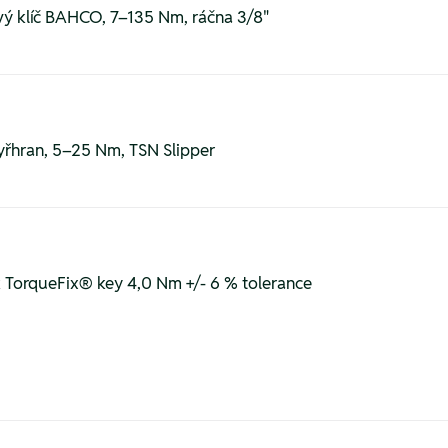
ý klíč BAHCO, 7–135 Nm, ráčna 3/8"
yřhran, 5–25 Nm, TSN Slipper
orqueFix® key 4,0 Nm +/- 6 % tolerance