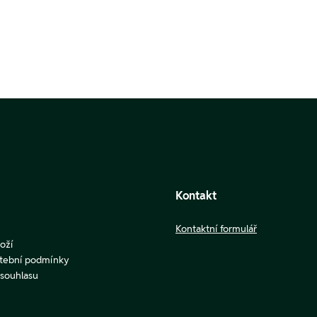
Kontakt
Kontaktní formulář
oží
atební podmínky
u souhlasu