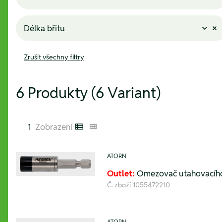
Délka břitu
Zrušit všechny filtry
6 Produkty (6 Variant)
1
Zobrazení
Listenansicht
Kachelansicht
ATORN
Outlet:
Omezovač utahovacího
Č. zboží
1055472210
ATORN