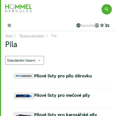
Hommel Hercules
Sprache
Open main menu
Shop
Řezání a broušení
Pila
Pila
Pilové listy pro pilu děrovku
Pilové listy pro mečové pily
Pilové listy pro karosářské pily