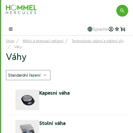
Hommel Hercules
Sprache
Open main menu
Shop
Měřicí a testovací zařízení
Technologie vážení a měření síly
Váhy
Váhy
Kapesní váha
Stolní váha