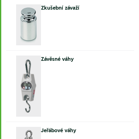
Zkušební závaží
Závěsné váhy
Jeřábové váhy