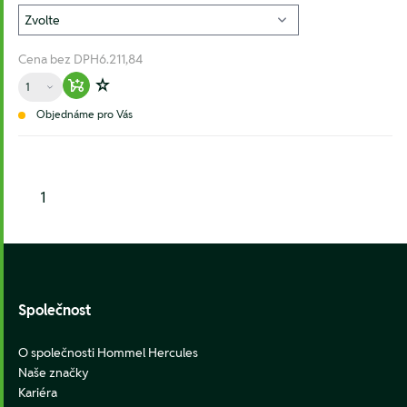
Cena bez DPH
6.211,84
Množství
Warenkorb hinzufügen
Zur Wunschliste hinzufügen
Objednáme pro Vás
1
Footer
Společnost
O společnosti Hommel Hercules
Naše značky
Kariéra