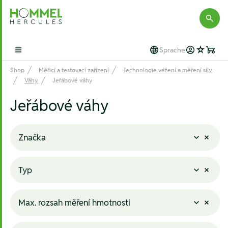
Hommel Hercules
Sprache
Open main menu
Shop
Měřicí a testovací zařízení
Technologie vážení a měření síly
Váhy
Jeřábové váhy
Jeřábové váhy
Značka
Typ
Max. rozsah měření hmotnosti