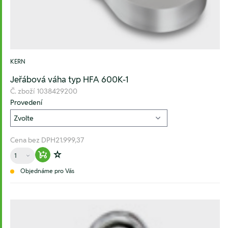
KERN
Jeřábová váha typ HFA 600K-1
Č. zboží
1038429200
Provedení
Cena bez DPH
21.999,37
Množství
Warenkorb hinzufügen
Zur Wunschliste hinzufügen
Objednáme pro Vás