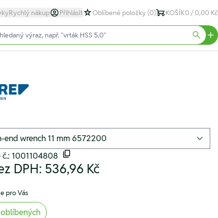
yky
Rychlý nákup
Přihlásit
Oblíbené položky
(0)
KOŠÍK
0 / 0,00 Kč
text)
Searc
é č.: 1001104808
ez DPH:
536,96 Kč
e pro Vás
 oblíbených