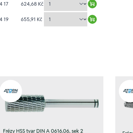
4 17
624,68 Kč
Warenkorb hinzuf
4 19
655,91 Kč
Warenkorb hinzuf
Frézy HSS tvar DIN A 0616.06, sek 2