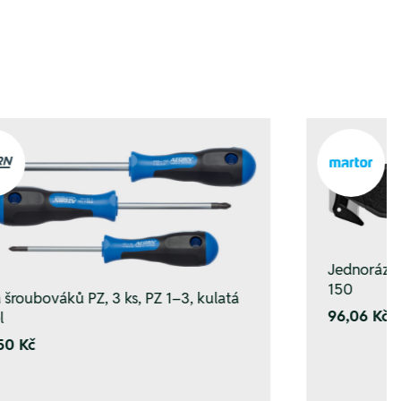
Jednorázo
150
 šroubováků PZ, 3 ks, PZ 1–3, kulatá
96,06 Kč
l
50 Kč