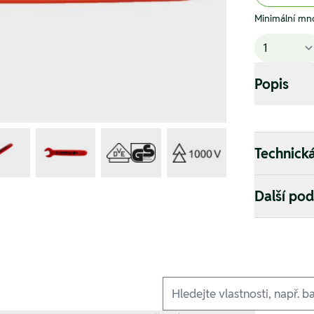
Minimální mno
Popis
Technick
Další po
Ausführungen