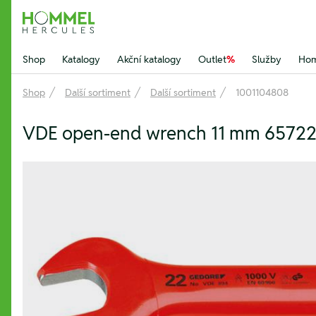
Hommel Hercules
Shop
Katalogy
Akční katalogy
Outlet
%
Služby
Hom
Shop
Další sortiment
Další sortiment
1001104808
VDE open-end wrench 11 mm 6572