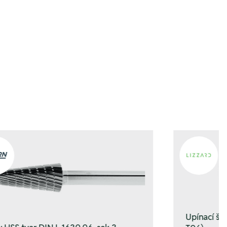
ügen
ügen
Upínací š