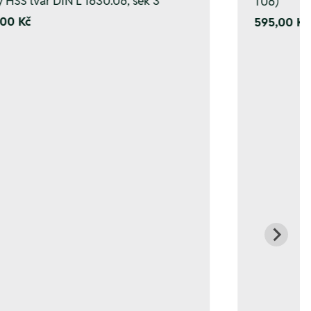
y HSS tvar DIN L 1630.06, sek 3
T06)
00 Kč
595,00 Kč