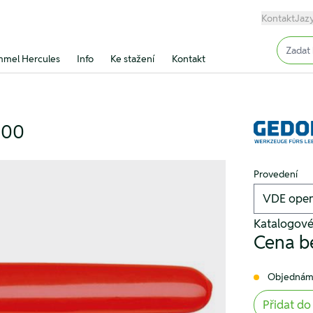
Kontakt
Jaz
Input (
mel Hercules
Info
Ke stažení
Kontakt
200
Provedení
Katalogov
Cena b
Objednám
Přidat do