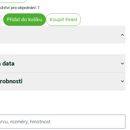
žství pro objednání: 1
Přidat do košíku
Koupit ihned
á data
drobnosti