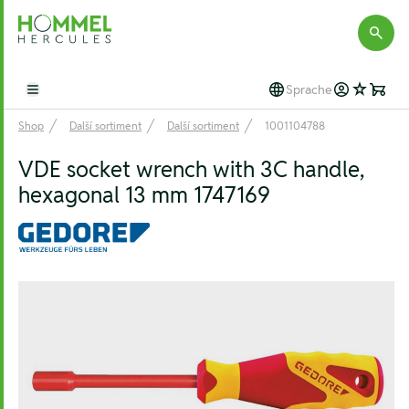
Hommel Hercules
Sprache
Open main menu
Shop
Další sortiment
Další sortiment
1001104788
VDE socket wrench with 3C handle,
hexagonal 13 mm 1747169