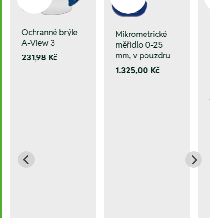
Ochranné brýle
Mikrometrické
S
A-View 3
měřidlo 0-25
po
mm, v pouzdru
231,98 Kč
l, 
1.325,00 Kč
pr
ba
66