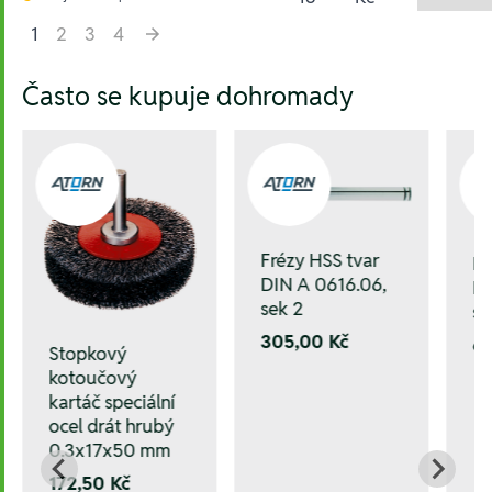
1
2
3
4
Hesla:
Často se kupuje dohromady
Frézy HSS tvar
Fr
DIN A 0616.06,
DI
sek 2
se
305,00 Kč
6
Stopkový
kotoučový
kartáč speciální
ocel drát hrubý
0.3x17x50 mm
172,50 Kč